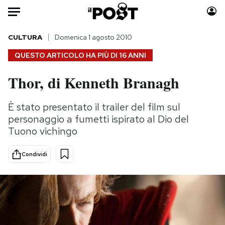
Auto
CULTURA
Domenica 1 agosto 2010
QUESTO ARTICOLO HA PIÙ DI
16 ANNI
HOME
Thor, di Kenneth Branagh
Italia
Moda
Mondo
Libri
È stato presentato il trailer del film sul
Politica
Consumismi
personaggio a fumetti ispirato al Dio del
Tecnologia
Storie/Idee
Tuono vichingo
Internet
Ok Boomer!
Condividi
Scienza
Media
Cultura
Europa
Economia
Altrecose
Sport
Mondiali calcio 2026