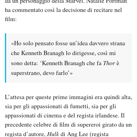
da un personaggio della Marvel. Natalie Portman
Notifiche mobile
ha commentato così la decisione di recitare nel
Regala il Post
film:
Hai bisogno di aiuto?
Esci
«Ho solo pensato fosse un’idea davvero strana
che Kenneth Branagh lo dirigesse, così mi
sono detta: ‘Kenneth Branagh che fa
Thor
è
superstrano, devo farlo’»
L’attesa per queste prime immagini era quindi alta,
sia per gli appassionati di fumetti, sia per gli
appassionati di cinema e del regista irlandese. Il
precedente celebre di film di supereroi girato da un
regista d’autore,
Hulk
di Ang Lee (regista