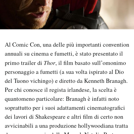
PODCAST
NEWSLETTER
Al Comic Con, una delle più importanti convention
I MIEI PREFERITI
annuali su cinema e fumetti, è stato presentato il
primo trailer di
Thor
, il film basato sull’omonimo
personaggio a fumetti (a sua volta ispirato al Dio
SHOP
del Tuono vichingo) e diretto da Kenneth Branagh.
Per chi conosce il regista irlandese, la scelta è
CALENDARIO
quantomeno particolare: Branagh è infatti noto
soprattutto per i suoi adattamenti cinematografici
AREA PERSONALE
dei lavori di Shakespeare e altri film di certo non
Area Personale
avvicinabili a una produzione hollywoodiana tratta
Newsletter