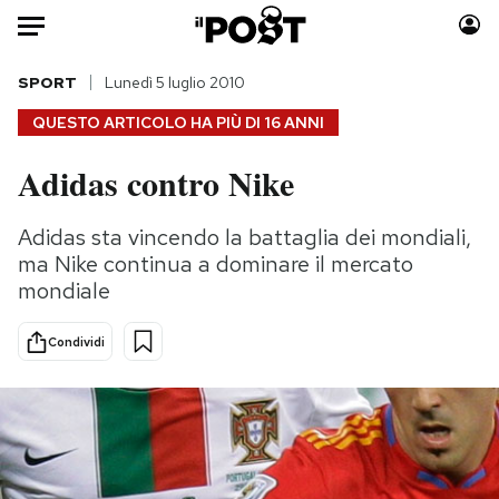
Auto
SPORT
Lunedì 5 luglio 2010
QUESTO ARTICOLO HA PIÙ DI
16 ANNI
HOME
Adidas contro Nike
Italia
Moda
Mondo
Libri
Adidas sta vincendo la battaglia dei mondiali,
Politica
Consumismi
ma Nike continua a dominare il mercato
Tecnologia
Storie/Idee
mondiale
Internet
Ok Boomer!
Condividi
Scienza
Media
Cultura
Europa
Economia
Altrecose
Sport
Mondiali calcio 2026