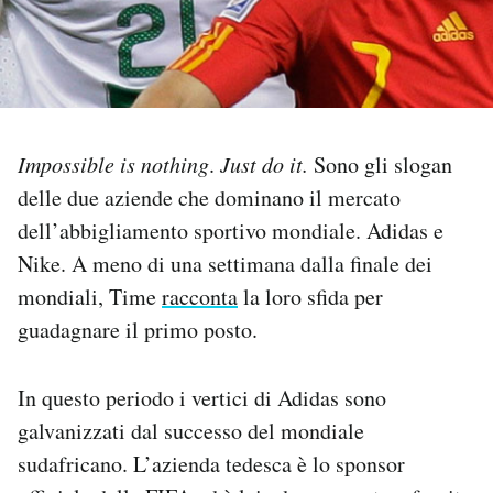
PODCAST
NEWSLETTER
Impossible is nothing
.
Just do it.
Sono gli slogan
I MIEI PREFERITI
delle due aziende che dominano il mercato
dell’abbigliamento sportivo mondiale. Adidas e
Nike. A meno di una settimana dalla finale dei
SHOP
mondiali, Time
racconta
la loro sfida per
guadagnare il primo posto.
CALENDARIO
In questo periodo i vertici di Adidas sono
AREA PERSONALE
galvanizzati dal successo del mondiale
Area Personale
sudafricano. L’azienda tedesca è lo sponsor
Newsletter