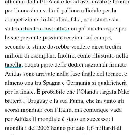
ufficiale della FIFA ed è lei ad aver creato e fornito
Notifiche mobile
per l’ennesima volta il pallone ufficiale per la
Regala il Post
competizione, lo Jabulani. Che, nonostante sia
Hai bisogno di aiuto?
stato
criticato e bistrattato
un po’ da chiunque per
Esci
le sue presunte pessime reazioni sul campo,
secondo le stime dovrebbe vendere circa tredici
milioni di esemplari. Inoltre, come illustrato nella
tabella
, buona parte delle dodici nazionali firmate
Adidas sono arrivate nella fase finale del torneo, e
almeno una tra Spagna e Germania si qualificherà
per la finale. È probabile che l’Olanda targata Nike
batterà l’Uruguay e la sua Puma, che ha vinto gli
scorsi mondiali con l’Italia, ma comunque vada
per Adidas il mondiale è stato un successo: i
mondiali del 2006 hanno portato 1,6 miliardi di