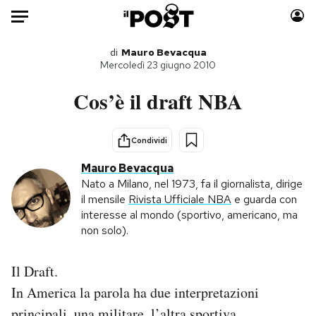
Auto
di
Mauro Bevacqua
Mercoledì 23 giugno 2010
HOME
Cos’è il draft NBA
Italia
Moda
Mondo
Libri
Condividi
Politica
Consumismi
Mauro Bevacqua
Tecnologia
Storie/Idee
Nato a Milano, nel 1973, fa il giornalista, dirige
il mensile
Rivista Ufficiale NBA
e guarda con
Internet
Ok Boomer!
interesse al mondo (sportivo, americano, ma
Scienza
Media
non solo).
Cultura
Europa
Economia
Altrecose
Il Draft.
Sport
Mondiali calcio 2026
In America la parola ha due interpretazioni
principali, una militare, l’altra sportiva.