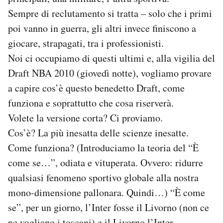
Sempre di reclutamento si tratta – solo che i primi
PODCAST
poi vanno in guerra, gli altri invece finiscono a
giocare, strapagati, tra i professionisti.
NEWSLETTER
Noi ci occupiamo di questi ultimi e, alla vigilia del
Draft NBA 2010 (giovedì notte), vogliamo provare
a capire cos’è questo benedetto Draft, come
I MIEI PREFERITI
funziona e soprattutto che cosa riserverà.
Volete la versione corta? Ci proviamo.
SHOP
Cos’è? La più inesatta delle scienze inesatte.
Come funziona? (Introduciamo la teoria del “È
CALENDARIO
come se…”, odiata e vituperata. Ovvero: ridurre
qualsiasi fenomeno sportivo globale alla nostra
AREA PERSONALE
mono-dimensione pallonara. Quindi…) “È come
Area Personale
se”, per un giorno, l’Inter fosse il Livorno (non ce
Newsletter
ne vogliano i toscani) e il Livorno l’Inter.