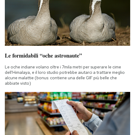
Le formidabili “oche astronaute”
Le oche indiane volano oltre i 7mila metri per superare le cime
dell'Himalaya, e il loro studio potrebbe aiutarci a trattare meglio
alcune malattie (bonus: contiene una delle GIF più belle che
abbiate visto)