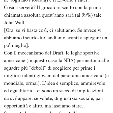
Notifiche mobile
Cosa riserverà? Il giocatore scelto con la prima
Regala il Post
chiamata assoluta quest’anno sarà (al 99%) tale
Hai bisogno di aiuto?
John Wall.
Esci
[Ora, se vi basta così, ci salutiamo. Se invece vi
abbiamo incuriosito, andiamo avanti a spiegare un
po’ meglio].
Con il meccanismo del Draft, le leghe sportive
americane (in questo caso la NBA) permettono alle
squadre più “deboli” di scegliere per prime i
migliori talenti giovani del panorama americano (e
mondiale, ormai). L’idea è semplice, ammirevole
ed egualitaria – ci sono un sacco di implicazioni
da sviluppare, se volete, di giustizia sociale, pari
opportunità e altro, ma lasciamo stare…