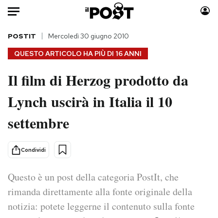
Auto
POSTIT
Mercoledì 30 giugno 2010
QUESTO ARTICOLO HA PIÙ DI
16 ANNI
HOME
Il film di Herzog prodotto da
Italia
Moda
Lynch uscirà in Italia il 10
Mondo
Libri
Politica
Consumismi
settembre
Tecnologia
Storie/Idee
Internet
Ok Boomer!
Condividi
Scienza
Media
Cultura
Europa
Questo è un post della categoria PostIt, che
Economia
Altrecose
rimanda direttamente alla fonte originale della
Sport
Mondiali calcio 2026
notizia: potete leggerne il contenuto sulla fonte