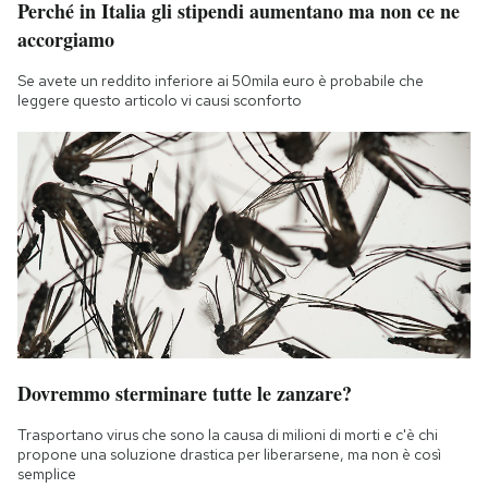
Perché in Italia gli stipendi aumentano ma non ce ne
Notifiche mobile
accorgiamo
Regala il Post
Hai bisogno di aiuto?
Se avete un reddito inferiore ai 50mila euro è probabile che
leggere questo articolo vi causi sconforto
Esci
Dovremmo sterminare tutte le zanzare?
Trasportano virus che sono la causa di milioni di morti e c'è chi
propone una soluzione drastica per liberarsene, ma non è così
semplice