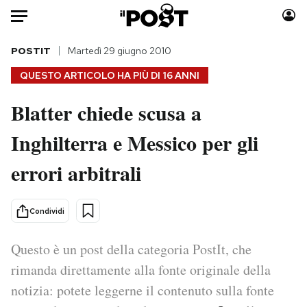
Auto
POSTIT
Martedì 29 giugno 2010
QUESTO ARTICOLO HA PIÙ DI
16 ANNI
HOME
Blatter chiede scusa a
Italia
Moda
Inghilterra e Messico per gli
Mondo
Libri
Politica
Consumismi
errori arbitrali
Tecnologia
Storie/Idee
Internet
Ok Boomer!
Condividi
Scienza
Media
Cultura
Europa
Questo è un post della categoria PostIt, che
Economia
Altrecose
rimanda direttamente alla fonte originale della
Sport
Mondiali calcio 2026
notizia: potete leggerne il contenuto sulla fonte