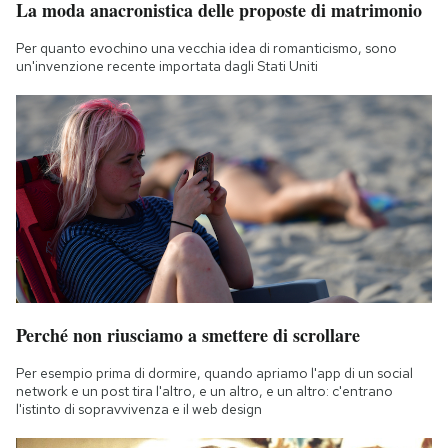
La moda anacronistica delle proposte di matrimonio
Notifiche mobile
Regala il Post
Per quanto evochino una vecchia idea di romanticismo, sono
un'invenzione recente importata dagli Stati Uniti
Hai bisogno di aiuto?
Esci
Perché non riusciamo a smettere di scrollare
Per esempio prima di dormire, quando apriamo l'app di un social
network e un post tira l'altro, e un altro, e un altro: c'entrano
l'istinto di sopravvivenza e il web design