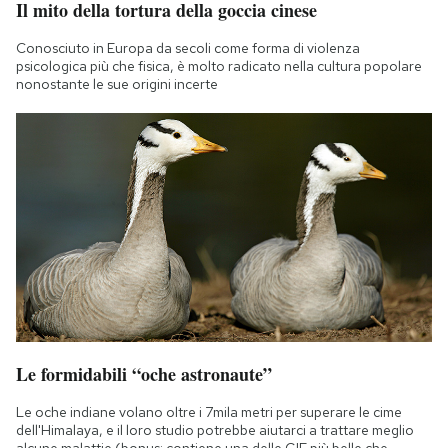
Il mito della tortura della goccia cinese
Notifiche mobile
Regala il Post
Conosciuto in Europa da secoli come forma di violenza
psicologica più che fisica, è molto radicato nella cultura popolare
Hai bisogno di aiuto?
nonostante le sue origini incerte
Esci
Le formidabili “oche astronaute”
Le oche indiane volano oltre i 7mila metri per superare le cime
dell'Himalaya, e il loro studio potrebbe aiutarci a trattare meglio