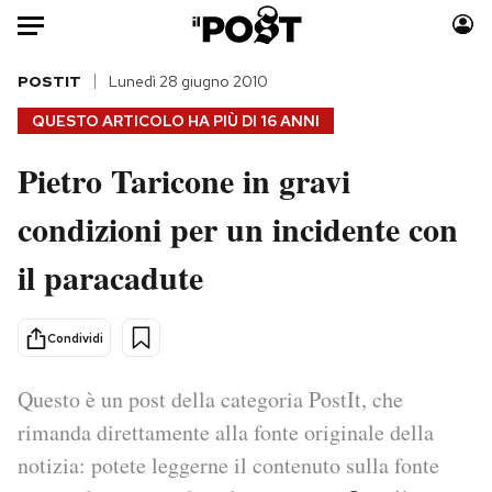
Auto
POSTIT
Lunedì 28 giugno 2010
QUESTO ARTICOLO HA PIÙ DI
16 ANNI
HOME
Pietro Taricone in gravi
Italia
Moda
condizioni per un incidente con
Mondo
Libri
Politica
Consumismi
il paracadute
Tecnologia
Storie/Idee
Internet
Ok Boomer!
Condividi
Scienza
Media
Cultura
Europa
Questo è un post della categoria PostIt, che
Economia
Altrecose
rimanda direttamente alla fonte originale della
Sport
Mondiali calcio 2026
notizia: potete leggerne il contenuto sulla fonte