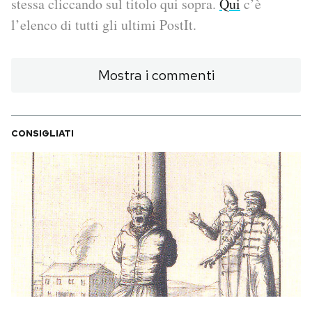
stessa cliccando sul titolo qui sopra.
Qui
c’è
l’elenco di tutti gli ultimi PostIt.
PODCAST
Mostra i commenti
NEWSLETTER
I MIEI PREFERITI
CONSIGLIATI
SHOP
CALENDARIO
AREA PERSONALE
Area Personale
Newsletter