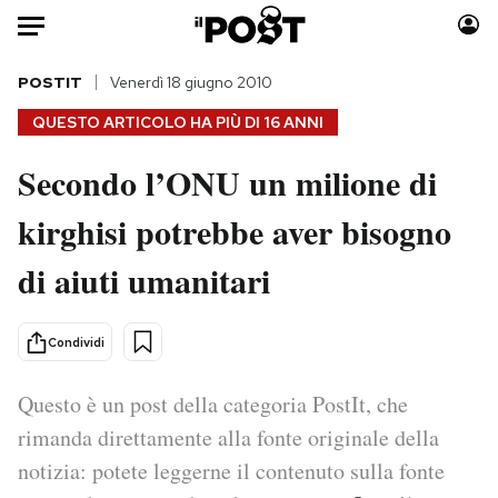
Auto
POSTIT
Venerdì 18 giugno 2010
QUESTO ARTICOLO HA PIÙ DI
16 ANNI
HOME
Secondo l’ONU un milione di
Italia
Moda
kirghisi potrebbe aver bisogno
Mondo
Libri
Politica
Consumismi
di aiuti umanitari
Tecnologia
Storie/Idee
Internet
Ok Boomer!
Condividi
Scienza
Media
Cultura
Europa
Questo è un post della categoria PostIt, che
Economia
Altrecose
rimanda direttamente alla fonte originale della
Sport
Mondiali calcio 2026
notizia: potete leggerne il contenuto sulla fonte