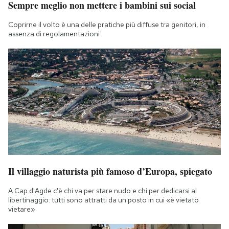
Sempre meglio non mettere i bambini sui social
Notifiche mobile
Regala il Post
Coprirne il volto è una delle pratiche più diffuse tra genitori, in
assenza di regolamentazioni
Hai bisogno di aiuto?
Esci
Il villaggio naturista più famoso d’Europa, spiegato
A Cap d'Agde c'è chi va per stare nudo e chi per dedicarsi al
libertinaggio: tutti sono attratti da un posto in cui «è vietato
vietare»