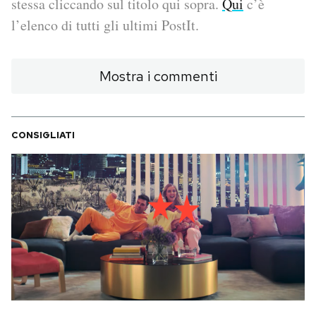
stessa cliccando sul titolo qui sopra.
Qui
c’è
l’elenco di tutti gli ultimi PostIt.
PODCAST
Mostra i commenti
NEWSLETTER
I MIEI PREFERITI
CONSIGLIATI
SHOP
CALENDARIO
AREA PERSONALE
Area Personale
Newsletter