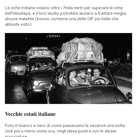
Notifiche mobile
Le oche indiane volano oltre i 7mila metri per superare le cime
Regala il Post
dell'Himalaya, e il loro studio potrebbe aiutarci a trattare meglio
alcune malattie (bonus: contiene una delle GIF più belle che
Hai bisogno di aiuto?
abbiate visto)
Esci
Vecchie estati italiane
Foto in bianco e nero di come passavamo le vacanze una volta:
cioè più o meno come ora, negli stessi posti e con le stesse
scocciature