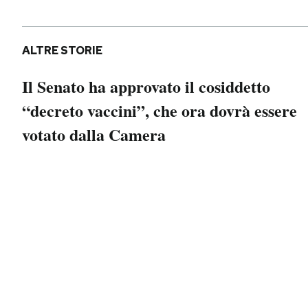
Notifiche mobile
Regala il Post
Hai bisogno di aiuto?
ALTRE STORIE
Esci
Il Senato ha approvato il cosiddetto
“decreto vaccini”, che ora dovrà essere
votato dalla Camera