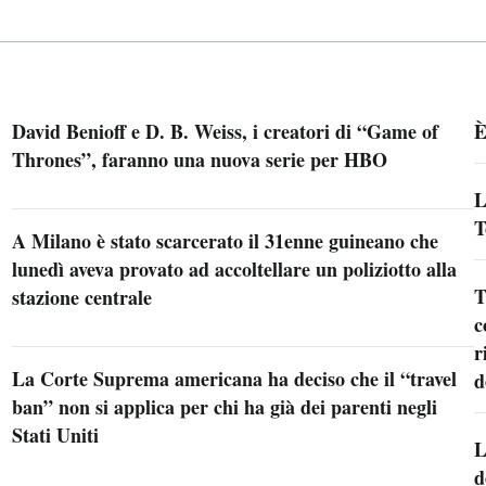
David Benioff e D. B. Weiss, i creatori di “Game of
È
Thrones”, faranno una nuova serie per HBO
L
T
A Milano è stato scarcerato il 31enne guineano che
lunedì aveva provato ad accoltellare un poliziotto alla
T
stazione centrale
c
r
La Corte Suprema americana ha deciso che il “travel
d
ban” non si applica per chi ha già dei parenti negli
Stati Uniti
L
d