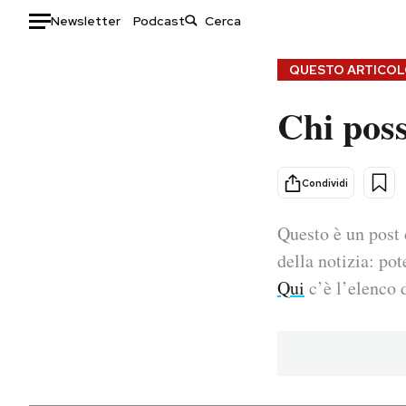
Newsletter
Podcast
Auto
QUESTO ARTICOLO
Chi poss
HOME
Italia
Moda
Mondo
Libri
Condividi
Politica
Consumismi
Questo è un post 
Tecnologia
Storie/Idee
Internet
Ok Boomer!
della notizia: pot
Scienza
Media
Qui
c’è l’elenco d
Cultura
Europa
Economia
Altrecose
Sport
Mondiali calcio 2026