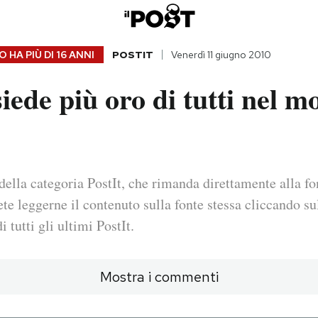
 HA PIÙ DI
16 ANNI
POSTIT
Venerdì 11 giugno 2010
iede più oro di tutti nel 
della categoria PostIt, che rimanda direttamente alla fo
ete leggerne il contenuto sulla fonte stessa cliccando sul
i tutti gli ultimi PostIt.
Mostra i commenti