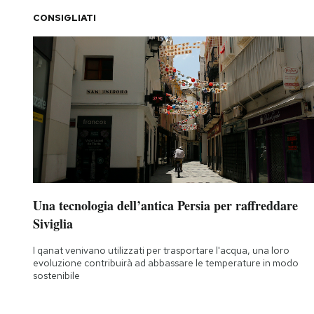
CONSIGLIATI
PODCAST
NEWSLETTER
I MIEI PREFERITI
SHOP
Una tecnologia dell’antica Persia per raffreddare
CALENDARIO
Siviglia
I qanat venivano utilizzati per trasportare l'acqua, una loro
AREA PERSONALE
evoluzione contribuirà ad abbassare le temperature in modo
sostenibile
Area Personale
Newsletter