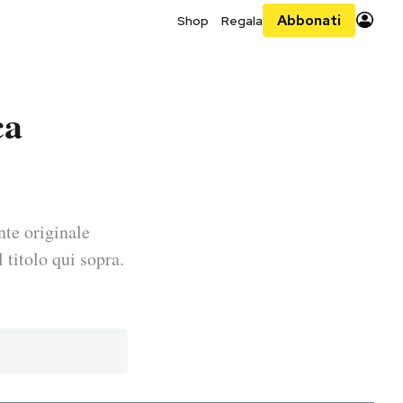
Abbonati
Shop
Regala
ca
nte originale
 titolo qui sopra.