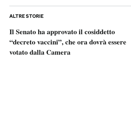
Notifiche mobile
Regala il Post
ALTRE STORIE
Hai bisogno di aiuto?
Esci
Il Senato ha approvato il cosiddetto
“decreto vaccini”, che ora dovrà essere
votato dalla Camera