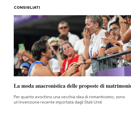
CONSIGLIATI
PODCAST
NEWSLETTER
I MIEI PREFERITI
SHOP
La moda anacronistica delle proposte di matrimoni
CALENDARIO
Per quanto evochino una vecchia idea di romanticismo, sono
un'invenzione recente importata dagli Stati Uniti
AREA PERSONALE
Area Personale
Newsletter