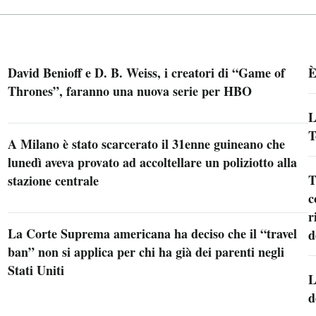
David Benioff e D. B. Weiss, i creatori di “Game of
È
Thrones”, faranno una nuova serie per HBO
L
T
A Milano è stato scarcerato il 31enne guineano che
lunedì aveva provato ad accoltellare un poliziotto alla
T
stazione centrale
c
r
La Corte Suprema americana ha deciso che il “travel
d
ban” non si applica per chi ha già dei parenti negli
Stati Uniti
L
d