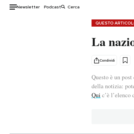
Newsletter
Podcast
Auto
QUESTO ARTICOLO
La nazio
HOME
Italia
Moda
Mondo
Libri
Condividi
Politica
Consumismi
Questo è un post 
Tecnologia
Storie/Idee
Internet
Ok Boomer!
della notizia: pot
Scienza
Media
Qui
c’è l’elenco d
Cultura
Europa
Economia
Altrecose
Sport
Mondiali calcio 2026