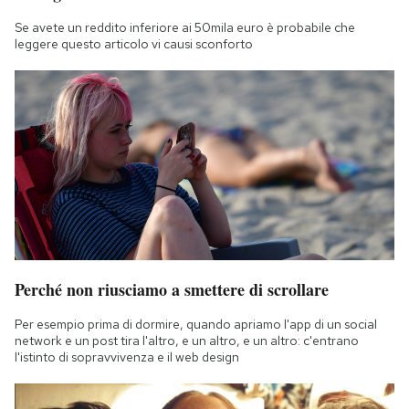
Notifiche mobile
Se avete un reddito inferiore ai 50mila euro è probabile che
Regala il Post
leggere questo articolo vi causi sconforto
Hai bisogno di aiuto?
Esci
Perché non riusciamo a smettere di scrollare
Per esempio prima di dormire, quando apriamo l'app di un social
network e un post tira l'altro, e un altro, e un altro: c'entrano
l'istinto di sopravvivenza e il web design