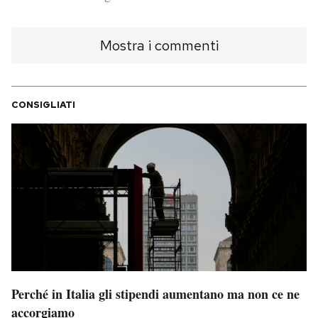
PODCAST
Mostra i commenti
NEWSLETTER
CONSIGLIATI
I MIEI PREFERITI
SHOP
CALENDARIO
AREA PERSONALE
Perché in Italia gli stipendi aumentano ma non ce ne
Area Personale
accorgiamo
Newsletter