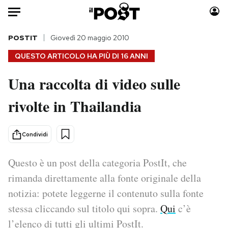
Auto
POSTIT
Giovedì 20 maggio 2010
QUESTO ARTICOLO HA PIÙ DI
16 ANNI
HOME
Una raccolta di video sulle
Italia
Moda
rivolte in Thailandia
Mondo
Libri
Politica
Consumismi
Tecnologia
Storie/Idee
Condividi
Internet
Ok Boomer!
Scienza
Media
Questo è un post della categoria PostIt, che
Cultura
Europa
rimanda direttamente alla fonte originale della
Economia
Altrecose
notizia: potete leggerne il contenuto sulla fonte
Sport
Mondiali calcio 2026
stessa cliccando sul titolo qui sopra.
Qui
c’è
l’elenco di tutti gli ultimi PostIt.