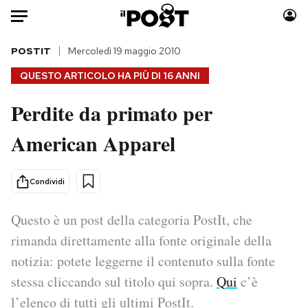
Auto
POSTIT
Mercoledì 19 maggio 2010
QUESTO ARTICOLO HA PIÙ DI
16 ANNI
HOME
Perdite da primato per
Italia
Moda
American Apparel
Mondo
Libri
Politica
Consumismi
Tecnologia
Storie/Idee
Condividi
Internet
Ok Boomer!
Scienza
Media
Questo è un post della categoria PostIt, che
Cultura
Europa
rimanda direttamente alla fonte originale della
Economia
Altrecose
notizia: potete leggerne il contenuto sulla fonte
Sport
Mondiali calcio 2026
stessa cliccando sul titolo qui sopra.
Qui
c’è
l’elenco di tutti gli ultimi PostIt.