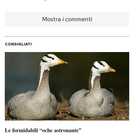
PODCAST
Mostra i commenti
NEWSLETTER
CONSIGLIATI
I MIEI PREFERITI
SHOP
CALENDARIO
AREA PERSONALE
Area Personale
Le formidabili “oche astronaute”
Newsletter