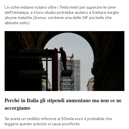
Notifiche mobile
Le oche indiane volano oltre i 7mila metri per superare le cime
Regala il Post
dell'Himalaya, e il loro studio potrebbe aiutarci a trattare meglio
alcune malattie (bonus: contiene una delle GIF più belle che
Hai bisogno di aiuto?
abbiate visto)
Esci
Perché in Italia gli stipendi aumentano ma non ce ne
accorgiamo
Se avete un reddito inferiore ai 50mila euro è probabile che
leggere questo articolo vi causi sconforto