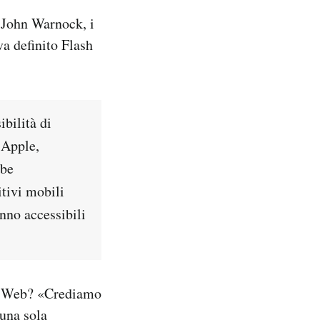
 John Warnock, i
va definito Flash
bilità di
 Apple,
bbe
itivi mobili
nno accessibili
de Web? «Crediamo
 una sola