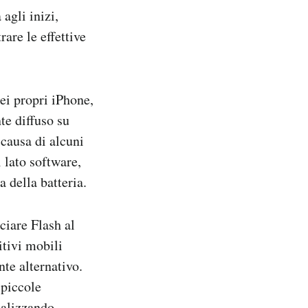
agli inizi,
are le effettive
dei propri iPhone,
e diffuso su
 causa di alcuni
 lato software,
 della batteria.
ciare Flash al
itivi mobili
te alternativo.
 piccole
nalizzando