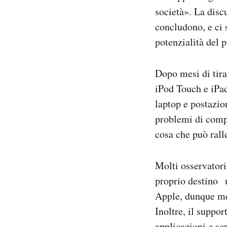
società». La disc
concludono, e ci 
potenzialità del
Dopo mesi di tira
iPod Touch e iPa
laptop e postazio
problemi di compa
cosa che può rall
Molti osservatori
proprio destino u
Apple, dunque meg
Inoltre, il suppo
applicazioni e se