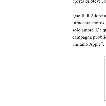
aperta
di Steve Jo
Notifiche mobile
Regala il Post
Quelli di Adobe 
Hai bisogno di aiuto?
infuocata contro 
Esci
solo amore. Da qu
campagna pubblic
amiamo Apple”.