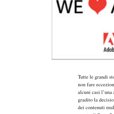
PODCAST
NEWSLETTER
I MIEI PREFERITI
SHOP
Tutte le grandi s
CALENDARIO
non fare eccezion
alcuni casi l’una 
AREA PERSONALE
gradito la decisi
Area Personale
dei contenuti mul
Newsletter