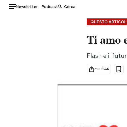
Newsletter
Podcast
Auto
QUESTO ARTICOLO
Ti amo e
HOME
Italia
Moda
Flash e il fut
Mondo
Libri
Politica
Consumismi
Condividi
Tecnologia
Storie/Idee
Internet
Ok Boomer!
Scienza
Media
Cultura
Europa
Economia
Altrecose
Sport
Mondiali calcio 2026