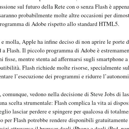
ussione sul futuro della Rete con o senza Flash è appena 
saranno probabilmente molte altre occasioni per dimostr
 programma di Adobe rispetto allo standard HTML5.
 e molla, Apple ha infine deciso di non aprire le porte 
d a Flash. Il piccolo programma di Adobe è estremament
ni fisse, mentre stenta ad affermarsi sugli smartphone a
tibilità. Flash richiede molte risorse, specialmente sul
entare l’esecuzione dei programmi e ridurre l’autonomia
, comunque, vedono nella decisione di Steve Jobs di las
na scelta strumentale: Flash complica la vita ai dispos
lio lasciar perdere e spingere per qualcosa di totalmen
rto per Flash potrebbe rendere disponibili gratuitamente
rvizi attraverso il browser degli iPhone e degli iPad, pe