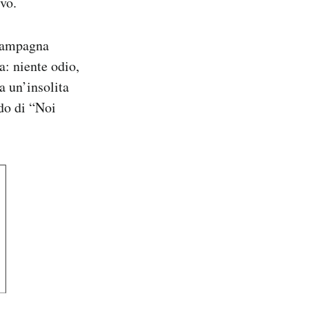
vo.
 campagna
a: niente odio,
a un’insolita
do di “Noi