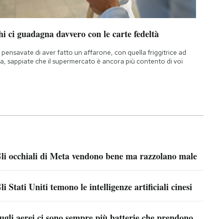
i ci guadagna davvero con le carte fedeltà
 pensavate di aver fatto un affarone, con quella friggitrice ad
ia, sappiate che il supermercato è ancora più contento di voi
li occhiali di Meta vendono bene ma razzolano male
li Stati Uniti temono le intelligenze artificiali cinesi
ugli aerei ci sono sempre più batterie che prendono