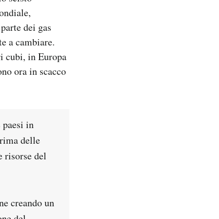
ondiale,
 parte dei gas
te a cambiare.
i cubi, in Europa
ono ora in scacco
 paesi in
Prima delle
 risorse del
one creando un
one del