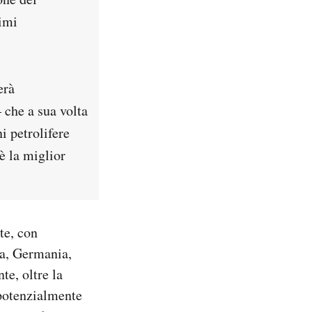
timi
erà
 che a sua volta
i petrolifere
è la miglior
te, con
ia, Germania,
e, oltre la
 potenzialmente