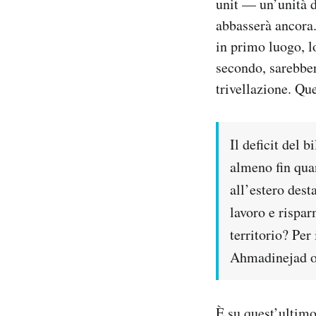
unit — un’unità d
abbasserà ancora.
in primo luogo, lo
secondo, sarebber
trivellazione. Qu
Il deficit del 
almeno fin qua
all’estero dest
lavoro e rispa
territorio? Pe
Ahmadinejad o 
È su quest’ultimo