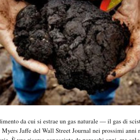
dimento da cui si estrae un gas naturale — il gas di sci
yers Jaffe del Wall Street Journal nei prossimi anni r
gia. È una risorsa conosciuta da parecchi anni, ma solo