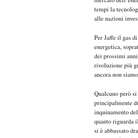
Notifiche mobile
tempi la tecnolog
Regala il Post
alle nazioni inves
Hai bisogno di aiuto?
Esci
Per Jaffe il gas d
energetica, soprat
dei prossimi anni
rivoluzione più g
ancora non siamo 
Qualcuno però si 
principalmente due
inquinamento dell
quanto riguarda i
si è abbassato dr