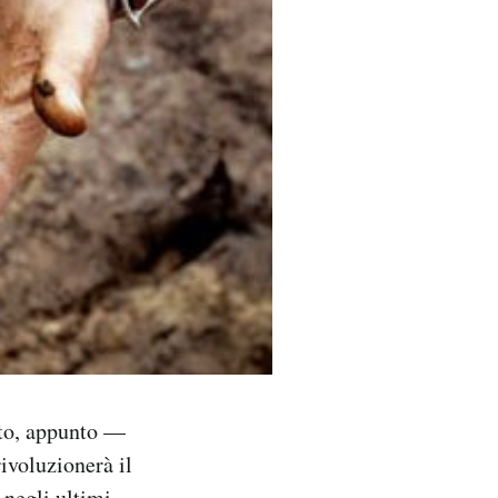
sto, appunto —
ivoluzionerà il
 negli ultimi