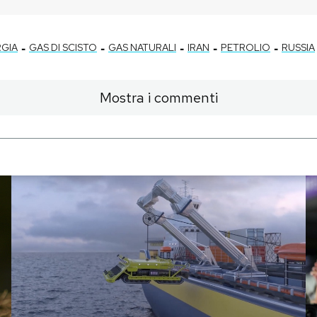
-
-
-
-
-
RGIA
GAS DI SCISTO
GAS NATURALI
IRAN
PETROLIO
RUSSIA
Mostra i commenti