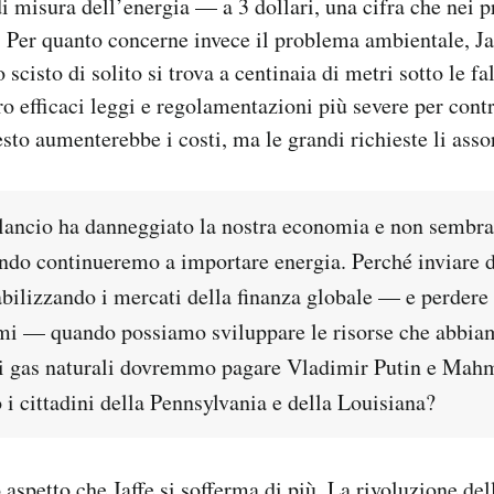
i misura dell’energia — a 3 dollari, una cifra che nei p
 Per quanto concerne invece il problema ambientale, Ja
 scisto di solito si trova a centinaia di metri sotto le fa
o efficaci leggi e regolamentazioni più severe per contr
esto aumenterebbe i costi, ma le grandi richieste li asso
bilancio ha danneggiato la nostra economia e non sembra
ndo continueremo a importare energia. Perché inviare d
abilizzando i mercati della finanza globale — e perdere 
rmi — quando possiamo sviluppare le risorse che abbia
r i gas naturali dovremmo pagare Vladimir Putin e Ma
i cittadini della Pennsylvania e della Louisiana?
 aspetto che Jaffe si sofferma di più. La rivoluzione del