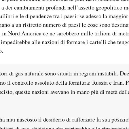
i a dei cambiamenti profondi nell’assetto geopolitico m
ilibri e le dipendenze tra i paesi: se adesso la maggior
mano a un ristretto numero di paesi le cose sono destina
 in Nord America ce ne sarebbero mille trilioni di metr
impedirebbe alle nazioni di formare i cartelli che teng
o.
tori di gas naturale sono situati in regioni instabili. Due
no il controllo assoluto della fornitura: Russia e Iran. 
scisto, queste nazioni avevano in mano più di metà delle
a mai nascosto il desiderio di rafforzare la sua posizi
duttori di gas, decisione che porterebbe alla riproposizi