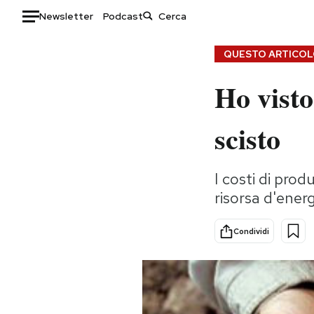
Newsletter
Podcast
Auto
QUESTO ARTICOLO
Ho visto
HOME
Italia
Moda
scisto
Mondo
Libri
Politica
Consumismi
I costi di prod
Tecnologia
Storie/Idee
risorsa d'ener
Internet
Ok Boomer!
Scienza
Media
Condividi
Cultura
Europa
Economia
Altrecose
Sport
Mondiali calcio 2026