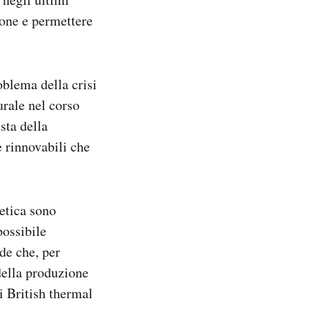
ione e permettere
oblema della crisi
urale nel corso
sta della
e rinnovabili che
etica sono
possibile
de che, per
della produzione
i British thermal