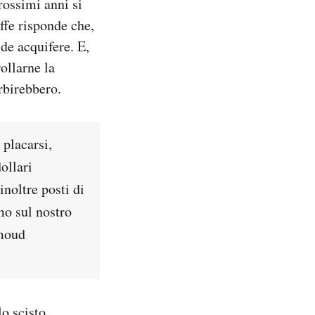
rossimi anni si
ffe risponde che,
lde acquifere. E,
ollarne la
rbirebbero.
 placarsi,
ollari
inoltre posti di
mo sul nostro
hmoud
lo scisto