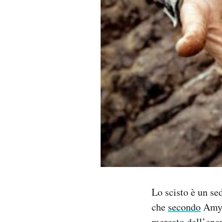
PODCAST
NEWSLETTER
I MIEI PREFERITI
SHOP
CALENDARIO
AREA PERSONALE
Lo scisto è un se
Area Personale
che
secondo
Amy M
Newsletter
mercato dell’ener