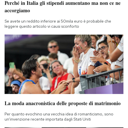
Perché in Italia gli stipendi aumentano ma non ce ne
Notifiche mobile
accorgiamo
Regala il Post
Hai bisogno di aiuto?
Se avete un reddito inferiore ai 50mila euro è probabile che
leggere questo articolo vi causi sconforto
Esci
La moda anacronistica delle proposte di matrimonio
Per quanto evochino una vecchia idea di romanticismo, sono
un'invenzione recente importata dagli Stati Uniti