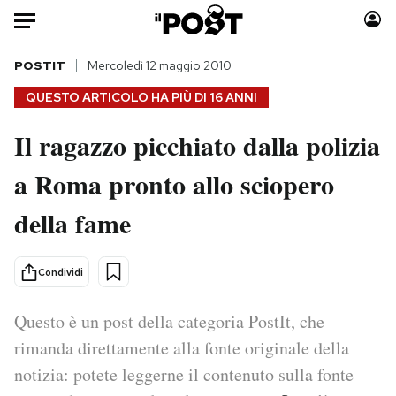
Auto
POSTIT
Mercoledì 12 maggio 2010
QUESTO ARTICOLO HA PIÙ DI
16 ANNI
HOME
Il ragazzo picchiato dalla polizia
Italia
Moda
a Roma pronto allo sciopero
Mondo
Libri
Politica
Consumismi
della fame
Tecnologia
Storie/Idee
Internet
Ok Boomer!
Condividi
Scienza
Media
Cultura
Europa
Questo è un post della categoria PostIt, che
Economia
Altrecose
rimanda direttamente alla fonte originale della
Sport
Mondiali calcio 2026
notizia: potete leggerne il contenuto sulla fonte