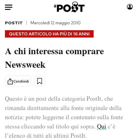
Auto
POSTIT
Mercoledì 12 maggio 2010
QUESTO ARTICOLO HA PIÙ DI
16 ANNI
HOME
A chi interessa comprare
Italia
Moda
Newsweek
Mondo
Libri
Politica
Consumismi
Tecnologia
Storie/Idee
Condividi
Internet
Ok Boomer!
Scienza
Media
Questo è un post della categoria PostIt, che
Cultura
Europa
rimanda direttamente alla fonte originale della
Economia
Altrecose
notizia: potete leggerne il contenuto sulla fonte
Sport
Mondiali calcio 2026
stessa cliccando sul titolo qui sopra.
Qui
c’è
l’elenco di tutti gli ultimi PostIt.