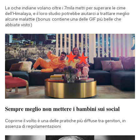
Notifiche mobile
Le oche indiane volano oltre i 7mila metri per superare le cime
Regala il Post
dell'Himalaya, e il loro studio potrebbe aiutarci a trattare meglio
alcune malattie (bonus: contiene una delle GIF più belle che
Hai bisogno di aiuto?
abbiate visto)
Esci
Sempre meglio non mettere i bambini sui social
Coprirne il volto è una delle pratiche più diffuse tra genitori, in
assenza di regolamentazioni