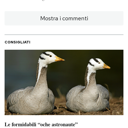
PODCAST
Mostra i commenti
NEWSLETTER
CONSIGLIATI
I MIEI PREFERITI
SHOP
CALENDARIO
AREA PERSONALE
Area Personale
Le formidabili “oche astronaute”
Newsletter