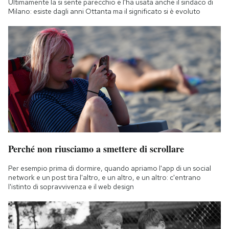
Ultimamente la si sente parecchio e l'ha usata anche il sindaco di
Notifiche mobile
Milano: esiste dagli anni Ottanta ma il significato si è evoluto
Regala il Post
Hai bisogno di aiuto?
Esci
Perché non riusciamo a smettere di scrollare
Per esempio prima di dormire, quando apriamo l'app di un social
network e un post tira l'altro, e un altro, e un altro: c'entrano
l'istinto di sopravvivenza e il web design