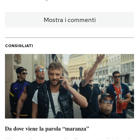
PODCAST
Mostra i commenti
NEWSLETTER
CONSIGLIATI
I MIEI PREFERITI
SHOP
CALENDARIO
AREA PERSONALE
Da dove viene la parola “maranza”
Area Personale
Newsletter