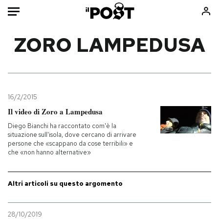
Auto
ZORO LAMPEDUSA
HOME
Italia
Moda
Mondo
Libri
16/2/2015
Politica
Consumismi
Il video di Zoro a Lampedusa
Tecnologia
Storie/Idee
Diego Bianchi ha raccontato com'è la
situazione sull'isola, dove cercano di arrivare
Internet
Ok Boomer!
persone che «scappano da cose terribili» e
Scienza
Media
che «non hanno alternative»
Cultura
Europa
Economia
Altrecose
Altri articoli su questo argomento
Sport
Mondiali calcio 2026
28/10/2019