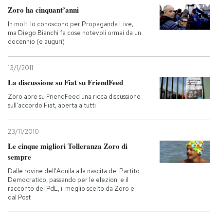
Zoro ha cinquant’anni
PODCAST
In molti lo conoscono per Propaganda Live,
ma Diego Bianchi fa cose notevoli ormai da un
decennio (e auguri)
NEWSLETTER
13/1/2011
La discussione su Fiat su FriendFeed
I MIEI PREFERITI
Zoro apre su FriendFeed una ricca discussione
sull'accordo Fiat, aperta a tutti
SHOP
23/11/2010
Le cinque migliori Tolleranza Zoro di
CALENDARIO
sempre
Dalle rovine dell'Aquila alla nascita del Partito
AREA PERSONALE
Democratico, passando per le elezioni e il
racconto del PdL, il meglio scelto da Zoro e
dal Post
Entra