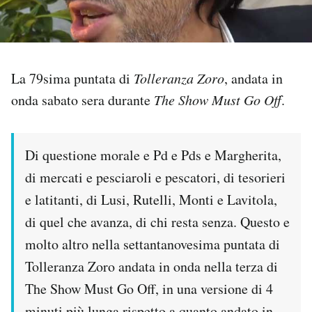
PODCAST
NEWSLETTER
La 79sima puntata di
Tolleranza Zoro
, andata in
onda sabato sera durante
The Show Must Go Off
.
I MIEI PREFERITI
Di questione morale e Pd e Pds e Margherita,
SHOP
di mercati e pesciaroli e pescatori, di tesorieri
e latitanti, di Lusi, Rutelli, Monti e Lavitola,
CALENDARIO
di quel che avanza, di chi resta senza. Questo e
molto altro nella settantanovesima puntata di
AREA PERSONALE
Tolleranza Zoro andata in onda nella terza di
The Show Must Go Off, in una versione di 4
Area Personale
Newsletter
minuti più lunga rispetto a quanto andato in