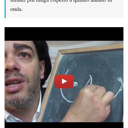
Notifiche mobile
onda.
Regala il Post
Hai bisogno di aiuto?
Esci