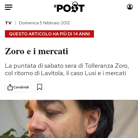
Auto
TV
Domenica 5 febbraio 2012
QUESTO ARTICOLO HA PIÙ DI
14 ANNI
HOME
Zoro e i mercati
Italia
Moda
Mondo
Libri
La puntata di sabato sera di Tolleranza Zoro,
Politica
Consumismi
col ritorno di Lavitola, il caso Lusi e i mercati
Tecnologia
Storie/Idee
Internet
Ok Boomer!
Condividi
Scienza
Media
Cultura
Europa
Economia
Altrecose
Sport
Mondiali calcio 2026