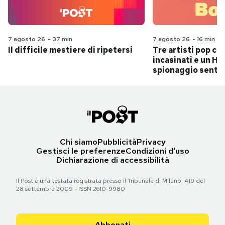
7 agosto 26
-
37 min
7 agosto 26
-
16 min
Il difficile mestiere di ripetersi
Tre artisti pop ch
incasinati e un Hit
spionaggio senti
Chi siamo
Pubblicità
Privacy
Gestisci le preferenze
Condizioni d'uso
Dichiarazione di accessibilità
Il Post è una testata registrata presso il Tribunale di Milano, 419 del
28 settembre 2009 - ISSN 2610-9980
Abbonati