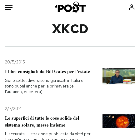
Auto
XKCD
HOME
Italia
Moda
Mondo
Libri
20/5/2015
Politica
Consumismi
I libri consigliati da Bill Gates per l’estate
Tecnologia
Storie/Idee
Sono sette, diversi sono già usciti in Italia e
sono buoni anche per la primavera (e
Internet
Ok Boomer!
l'autunno, eccetera)
Scienza
Media
Cultura
Europa
2/7/2014
Economia
Altrecose
Le superfici di tutte le cose solide del
sistema solare, messe insieme
Sport
Mondiali calcio 2026
L'accurata illustrazione pubblicata da xkcd per
farsi un'idea di quanto spazio occupano