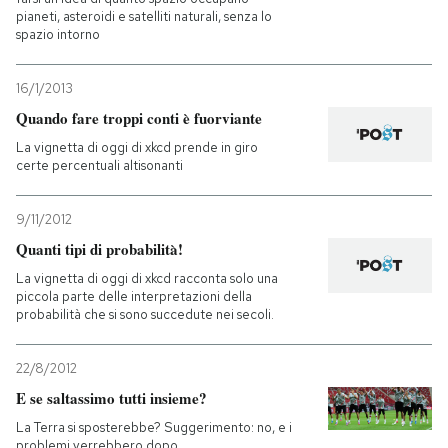
pianeti, asteroidi e satelliti naturali, senza lo
spazio intorno
PODCAST
16/1/2013
NEWSLETTER
Quando fare troppi conti è fuorviante
La vignetta di oggi di xkcd prende in giro
certe percentuali altisonanti
I MIEI PREFERITI
9/11/2012
SHOP
Quanti tipi di probabilità!
La vignetta di oggi di xkcd racconta solo una
piccola parte delle interpretazioni della
CALENDARIO
probabilità che si sono succedute nei secoli.
AREA PERSONALE
22/8/2012
E se saltassimo tutti insieme?
Entra
La Terra si sposterebbe? Suggerimento: no, e i
problemi verrebbero dopo