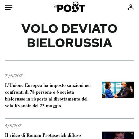
Auto
VOLO DEVIATO
BIELORUSSIA
HOME
Italia
Moda
Mondo
Libri
Politica
Consumismi
21/6/2021
Tecnologia
Storie/Idee
L’Unione Europea ha imposto sanzioni nei
Internet
Ok Boomer!
confronti di 78 persone e 8 società
Scienza
Media
bielorusse in risposta al dirottamento del
volo Ryanair del 23 maggio
Cultura
Europa
Economia
Altrecose
Sport
Mondiali calcio 2026
4/6/2021
Il video di Roman Protasevich diffuso