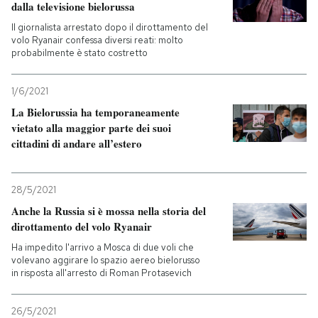
dalla televisione bielorussa
Il giornalista arrestato dopo il dirottamento del
PODCAST
volo Ryanair confessa diversi reati: molto
probabilmente è stato costretto
NEWSLETTER
1/6/2021
La Bielorussia ha temporaneamente
I MIEI PREFERITI
vietato alla maggior parte dei suoi
cittadini di andare all’estero
SHOP
28/5/2021
Anche la Russia si è mossa nella storia del
CALENDARIO
dirottamento del volo Ryanair
Ha impedito l'arrivo a Mosca di due voli che
volevano aggirare lo spazio aereo bielorusso
AREA PERSONALE
in risposta all'arresto di Roman Protasevich
Entra
26/5/2021