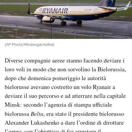
PODCAST
NEWSLETTER
(AP Photo/Mindaugas Kulbis)
I MIEI PREFERITI
Diverse compagnie aeree stanno facendo deviare i
loro voli in modo che non sorvolino la Bielorussia,
SHOP
dopo che domenica pomeriggio le autorità
bielorusse avevano costretto un volo Ryanair a
CALENDARIO
deviare il suo percorso e ad atterrare nella capitale
Minsk: secondo l’agenzia di stampa ufficiale
AREA PERSONALE
bielorussa
Belta
, era stato il presidente bielorusso
Alexander Lukashenko a dare l’ordine di dirottare
Area Personale
Newsletter
l’aereo, con l’obiettivo di far arrestare il