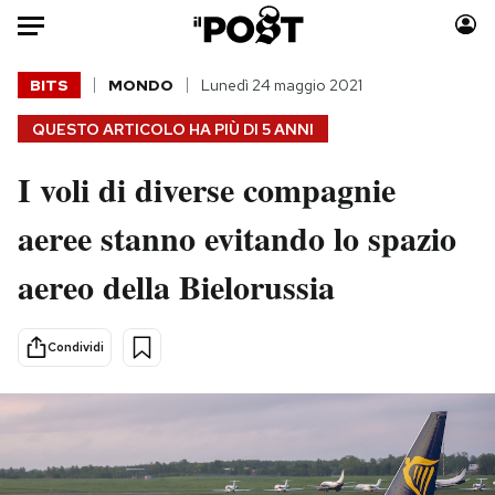
Auto
BITS
MONDO
Lunedì 24 maggio 2021
QUESTO ARTICOLO HA PIÙ DI
5 ANNI
HOME
I voli di diverse compagnie
Italia
Moda
Mondo
Libri
aeree stanno evitando lo spazio
Politica
Consumismi
aereo della Bielorussia
Tecnologia
Storie/Idee
Internet
Ok Boomer!
Scienza
Media
Condividi
Cultura
Europa
Economia
Altrecose
Sport
Mondiali calcio 2026