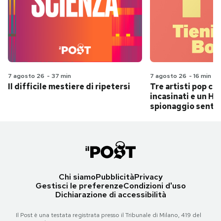
7 agosto 26
-
37 min
7 agosto 26
-
16 min
Il difficile mestiere di ripetersi
Tre artisti pop ch
incasinati e un Hit
spionaggio senti
Chi siamo
Pubblicità
Privacy
Gestisci le preferenze
Condizioni d'uso
Dichiarazione di accessibilità
Il Post è una testata registrata presso il Tribunale di Milano, 419 del