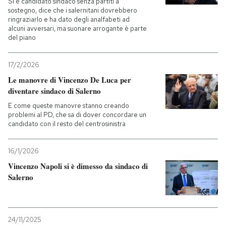
Si è candidato sindaco senza partiti a
sostegno, dice che i salernitani dovrebbero
ringraziarlo e ha dato degli analfabeti ad
PODCAST
alcuni avversari, ma suonare arrogante è parte
del piano
NEWSLETTER
17/2/2026
Le manovre di Vincenzo De Luca per
I MIEI PREFERITI
diventare sindaco di Salerno
E come queste manovre stanno creando
problemi al PD, che sa di dover concordare un
SHOP
candidato con il resto del centrosinistra
16/1/2026
CALENDARIO
Vincenzo Napoli si è dimesso da sindaco di
Salerno
AREA PERSONALE
Entra
24/11/2025