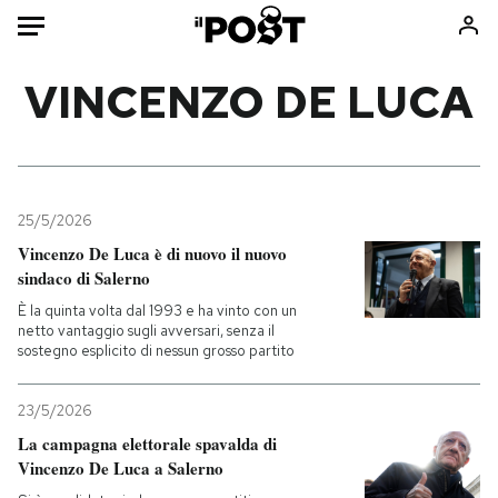
Auto
VINCENZO DE LUCA
HOME
Italia
Moda
Mondo
Libri
25/5/2026
Politica
Consumismi
Vincenzo De Luca è di nuovo il nuovo
sindaco di Salerno
Tecnologia
Storie/Idee
È la quinta volta dal 1993 e ha vinto con un
Internet
Ok Boomer!
netto vantaggio sugli avversari, senza il
Scienza
Media
sostegno esplicito di nessun grosso partito
Cultura
Europa
Economia
Altrecose
23/5/2026
La campagna elettorale spavalda di
Sport
Mondiali calcio 2026
Vincenzo De Luca a Salerno