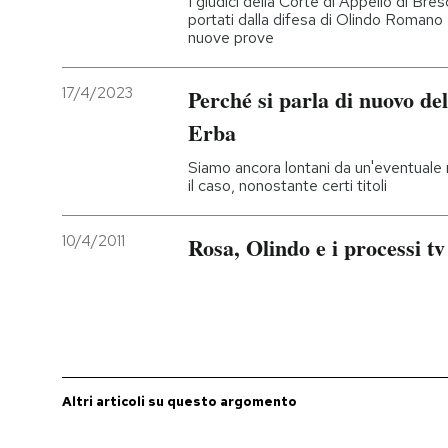
I giudici della Corte di Appello di Bres
portati dalla difesa di Olindo Roman
nuove prove
PODCAST
17/4/2023
Perché si parla di nuovo del
NEWSLETTER
Erba
Siamo ancora lontani da un'eventuale r
I MIEI PREFERITI
il caso, nonostante certi titoli
SHOP
10/4/2011
Rosa, Olindo e i processi tv
CALENDARIO
AREA PERSONALE
Altri articoli su questo argomento
Entra