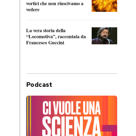
vortici che non riuscivamo a
facen
vedere
dentr
La vera storia della
Il vi
“Locomotiva”, raccontata da
inseg
Francesco Guccini
Khers
Podcast