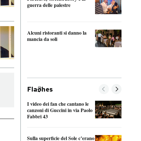
“Odis
guerra delle palestre
Che s
strum
Alcuni ristoranti si danno la
mancia da soli
Fla
hes
I video dei fan che cantano le
Il de
canzoni di Guccini in via Paolo
Edoar
Fabbri 43
cappi
Sulla superficie del Sole c’erano
Il fi