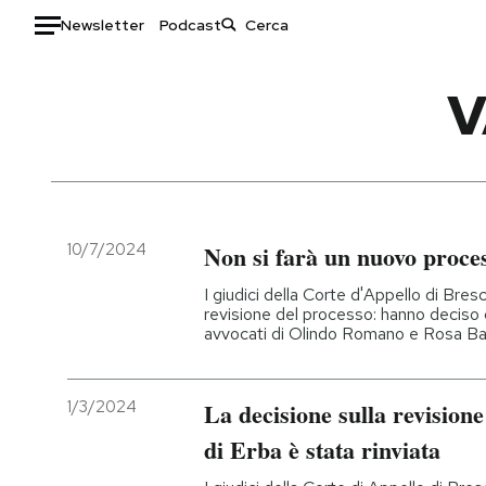
Newsletter
Podcast
Auto
V
HOME
Italia
Moda
Mondo
Libri
Politica
Consumismi
10/7/2024
Non si farà un nuovo proces
Tecnologia
Storie/Idee
I giudici della Corte d'Appello di Bresc
Internet
Ok Boomer!
revisione del processo: hanno deciso 
avvocati di Olindo Romano e Rosa Ba
Scienza
Media
Cultura
Europa
Economia
Altrecose
1/3/2024
La decisione sulla revisione
Sport
Mondiali calcio 2026
di Erba è stata rinviata