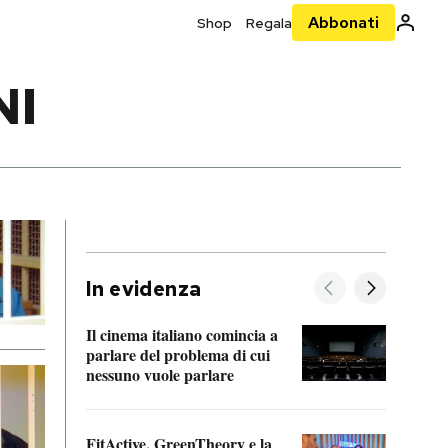
Abbonati
Shop
Regala
NI
In evidenza
Il cinema italiano comincia a
A cos
parlare del problema di cui
nessuno vuole parlare
Cosa 
FitActive, GreenTheory e la