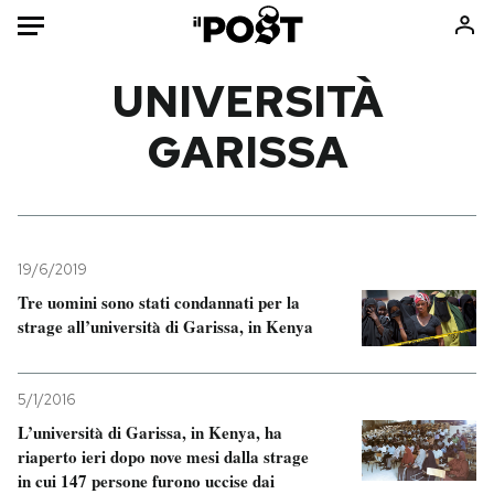
Auto
UNIVERSITÀ
GARISSA
HOME
Italia
Moda
Mondo
Libri
Politica
Consumismi
19/6/2019
Tecnologia
Storie/Idee
Tre uomini sono stati condannati per la
Internet
Ok Boomer!
strage all’università di Garissa, in Kenya
Scienza
Media
Cultura
Europa
5/1/2016
Economia
Altrecose
L’università di Garissa, in Kenya, ha
Sport
Mondiali calcio 2026
riaperto ieri dopo nove mesi dalla strage
in cui 147 persone furono uccise dai