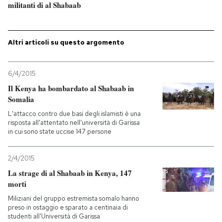
militanti di al Shabaab
PODCAST
Altri articoli su questo argomento
NEWSLETTER
6/4/2015
I MIEI PREFERITI
Il Kenya ha bombardato al Shabaab in
Somalia
L'attacco contro due basi degli islamisti è una
SHOP
risposta all'attentato nell'università di Garissa
in cui sono state uccise 147 persone
CALENDARIO
2/4/2015
La strage di al Shabaab in Kenya, 147
AREA PERSONALE
morti
Miliziani del gruppo estremista somalo hanno
Entra
preso in ostaggio e sparato a centinaia di
studenti all'Università di Garissa