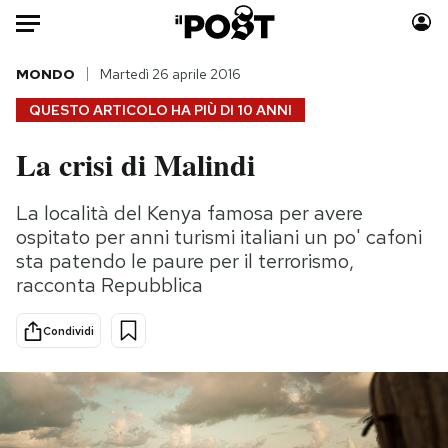
Auto
MONDO
Martedì 26 aprile 2016
QUESTO ARTICOLO HA PIÙ DI
10 ANNI
HOME
La crisi di Malindi
Italia
Moda
Mondo
Libri
La località del Kenya famosa per avere
Politica
Consumismi
ospitato per anni turismi italiani un po' cafoni
Tecnologia
Storie/Idee
sta patendo le paure per il terrorismo,
racconta Repubblica
Internet
Ok Boomer!
Scienza
Media
Condividi
Cultura
Europa
Economia
Altrecose
Sport
Mondiali calcio 2026