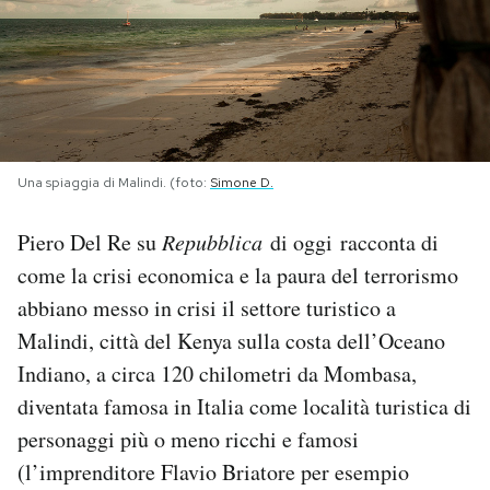
PODCAST
NEWSLETTER
Una spiaggia di Malindi. (foto:
Simone D.
I MIEI PREFERITI
Piero Del Re su
Repubblica
di oggi racconta di
SHOP
come la crisi economica e la paura del terrorismo
abbiano messo in crisi il settore turistico a
CALENDARIO
Malindi, città del Kenya sulla costa dell’Oceano
Indiano, a circa 120 chilometri da Mombasa,
diventata famosa in Italia come località turistica di
AREA PERSONALE
personaggi più o meno ricchi e famosi
Area Personale
(l’imprenditore Flavio Briatore per esempio
Newsletter