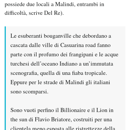
possiede due locali a Malindi, entrambi in
Notifiche mobile
difficoltà, scrive Del Re).
Regala il Post
Hai bisogno di aiuto?
Esci
Le esuberanti bouganville che debordano a
cascata dalle ville di Casuarina road fanno
parte con il profumo dei frangipani e le acque
turchesi dell’oceano Indiano a un’immutata
scenografia, quella di una fiaba tropicale.
Eppure per le strade di Malindi gli italiani
sono scomparsi.
Sono vuoti perfino il Billionaire e il Lion in
the sun di Flavio Briatore, costruiti per una
clientela meno esposta alle ristrettezze della