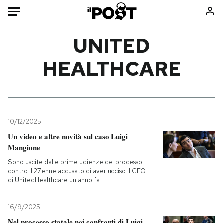
Auto
UNITED
HEALTHCARE
HOME
Italia
Moda
Mondo
Libri
Politica
Consumismi
10/12/2025
Tecnologia
Storie/Idee
Un video e altre novità sul caso Luigi
Internet
Ok Boomer!
Mangione
Scienza
Media
Sono uscite dalle prime udienze del processo
Cultura
Europa
contro il 27enne accusato di aver ucciso il CEO
di UnitedHealthcare un anno fa
Economia
Altrecose
Sport
Mondiali calcio 2026
16/9/2025
Nel processo statale nei confronti di Luigi