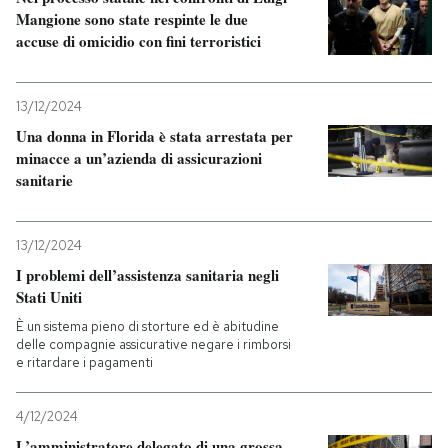
Mangione sono state respinte le due
accuse di omicidio con fini terroristici
PODCAST
NEWSLETTER
13/12/2024
Una donna in Florida è stata arrestata per
minacce a un’azienda di assicurazioni
I MIEI PREFERITI
sanitarie
SHOP
13/12/2024
I problemi dell’assistenza sanitaria negli
Stati Uniti
CALENDARIO
È un sistema pieno di storture ed è abitudine
delle compagnie assicurative negare i rimborsi
e ritardare i pagamenti
AREA PERSONALE
Entra
4/12/2024
L’amministratore delegato di una grossa