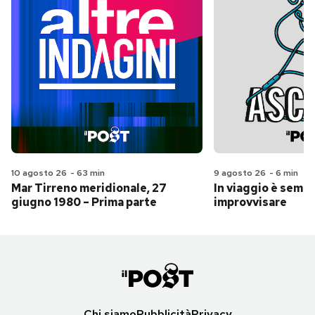
10 agosto 26
-
63 min
9 agosto 26
-
6 min
Mar Tirreno meridionale, 27
In viaggio è sempr
giugno 1980 – Prima parte
improvvisare
Chi siamo
Pubblicità
Privacy