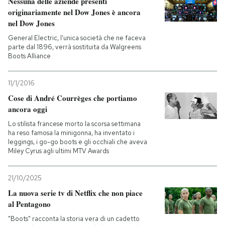
Nessuna delle aziende presenti
originariamente nel Dow Jones è ancora
PODCAST
nel Dow Jones
General Electric, l'unica società che ne faceva
parte dal 1896, verrà sostituita da Walgreens
NEWSLETTER
Boots Alliance
11/1/2016
I MIEI PREFERITI
Cose di André Courrèges che portiamo
ancora oggi
SHOP
Lo stilista francese morto la scorsa settimana
ha reso famosa la minigonna, ha inventato i
leggings, i go-go boots e gli occhiali che aveva
Miley Cyrus agli ultimi MTV Awards
CALENDARIO
21/10/2025
AREA PERSONALE
La nuova serie tv di Netflix che non piace
al Pentagono
Entra
"Boots" racconta la storia vera di un cadetto