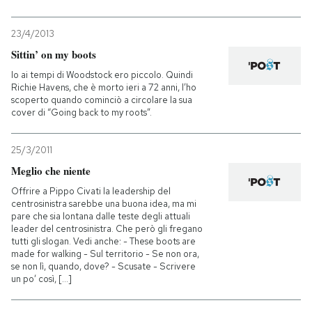
23/4/2013
Sittin’ on my boots
Io ai tempi di Woodstock ero piccolo. Quindi
Richie Havens, che è morto ieri a 72 anni, l’ho
scoperto quando cominciò a circolare la sua
cover di “Going back to my roots”.
25/3/2011
Meglio che niente
Offrire a Pippo Civati la leadership del
centrosinistra sarebbe una buona idea, ma mi
pare che sia lontana dalle teste degli attuali
leader del centrosinistra. Che però gli fregano
tutti gli slogan. Vedi anche: - These boots are
made for walking - Sul territorio - Se non ora,
se non lì, quando, dove? - Scusate - Scrivere
un po’ così, [...]