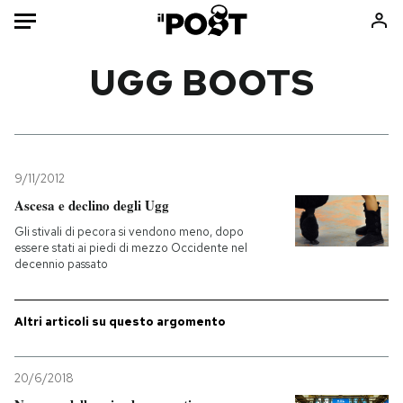
Auto
UGG BOOTS
HOME
Italia
Moda
Mondo
Libri
9/11/2012
Politica
Consumismi
Ascesa e declino degli Ugg
Tecnologia
Storie/Idee
Gli stivali di pecora si vendono meno, dopo
essere stati ai piedi di mezzo Occidente nel
Internet
Ok Boomer!
decennio passato
Scienza
Media
Cultura
Europa
Altri articoli su questo argomento
Economia
Altrecose
Sport
Mondiali calcio 2026
20/6/2018