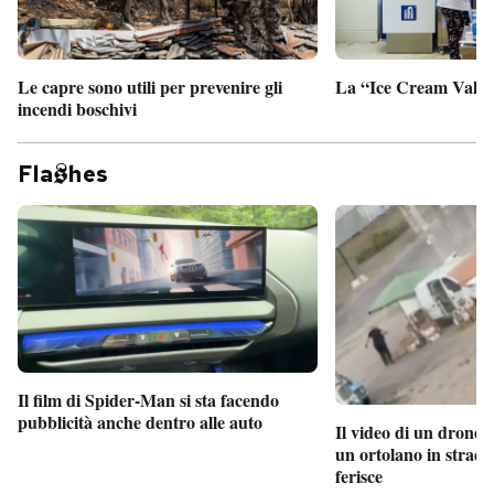
Le capre sono utili per prevenire gli
La “Ice Cream Valley
incendi boschivi
Fla
hes
Il film di Spider-Man si sta facendo
pubblicità anche dentro alle auto
Il video di un drone 
un ortolano in strada
ferisce