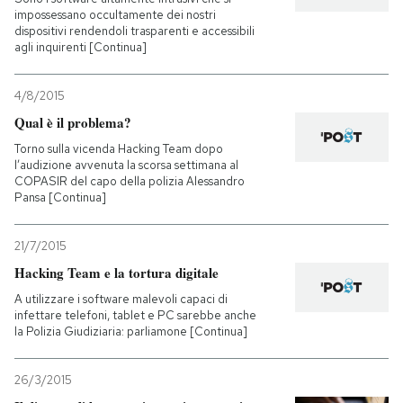
impossessano occultamente dei nostri
dispositivi rendendoli trasparenti e accessibili
PODCAST
agli inquirenti [Continua]
NEWSLETTER
4/8/2015
Qual è il problema?
Torno sulla vicenda Hacking Team dopo
I MIEI PREFERITI
l’audizione avvenuta la scorsa settimana al
COPASIR del capo della polizia Alessandro
Pansa [Continua]
SHOP
21/7/2015
Hacking Team e la tortura digitale
CALENDARIO
A utilizzare i software malevoli capaci di
infettare telefoni, tablet e PC sarebbe anche
AREA PERSONALE
la Polizia Giudiziaria: parliamone [Continua]
Entra
26/3/2015