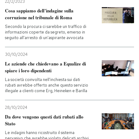
22/2/2023
Cosa sappiamo dell’indagine sulla
corruzione nel tribunale di Roma
Secondo la procura ci sarebbe un traffico di
informazioni coperte da segreto, emerso in
seguito all'arresto di un'aspirante avvocata
30/10/2024
Le aziende che chiedevano a Equalize di
spiare i loro dipendenti
La società coinvolta nell'inchiesta sui dati
rubati avrebbe offerto anche questo servizio
illegale a clienti come Erg, Heineken e Barilla
28/10/2024
Da dove vengono questi dati rubati allo
Stato
Le indagini hanno ricostruito il sistema
pervasivo che avrebbe violato delicati archivi