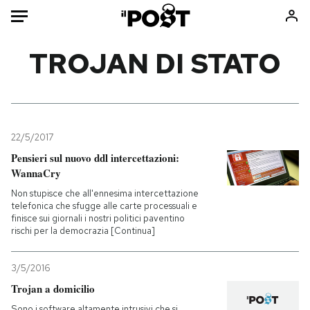
Auto
TROJAN DI STATO
HOME
Italia
Moda
Mondo
Libri
22/5/2017
Politica
Consumismi
Pensieri sul nuovo ddl intercettazioni:
WannaCry
Tecnologia
Storie/Idee
Non stupisce che all'ennesima intercettazione
Internet
Ok Boomer!
telefonica che sfugge alle carte processuali e
Scienza
Media
finisce sui giornali i nostri politici paventino
rischi per la democrazia [Continua]
Cultura
Europa
Economia
Altrecose
3/5/2016
Sport
Mondiali calcio 2026
Trojan a domicilio
Sono i software altamente intrusivi che si