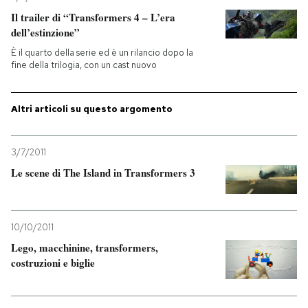
Il trailer di “Transformers 4 – L’era
PODCAST
dell’estinzione”
È il quarto della serie ed è un rilancio dopo la
fine della trilogia, con un cast nuovo
NEWSLETTER
Altri articoli su questo argomento
I MIEI PREFERITI
3/7/2011
SHOP
Le scene di The Island in Transformers 3
CALENDARIO
10/10/2011
Lego, macchinine, transformers,
AREA PERSONALE
costruzioni e biglie
Entra