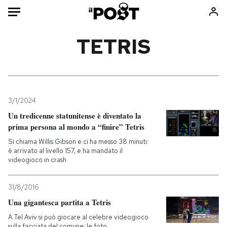
Auto
TETRIS
HOME
Italia
Moda
Mondo
Libri
3/1/2024
Politica
Consumismi
Un tredicenne statunitense è diventato la
prima persona al mondo a “finire” Tetris
Tecnologia
Storie/Idee
Si chiama Willis Gibson e ci ha messo 38 minuti:
Internet
Ok Boomer!
è arrivato al livello 157, e ha mandato il
Scienza
Media
videogioco in crash
Cultura
Europa
Economia
Altrecose
31/8/2016
Una gigantesca partita a Tetris
Sport
Mondiali calcio 2026
A Tel Aviv si può giocare al celebre videogioco
sulla facciata del comune: le foto