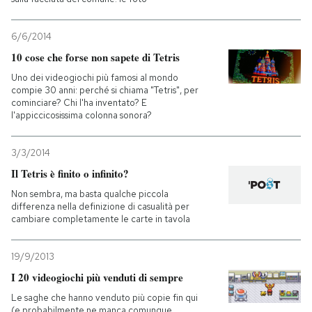
PODCAST
6/6/2014
10 cose che forse non sapete di Tetris
NEWSLETTER
Uno dei videogiochi più famosi al mondo
compie 30 anni: perché si chiama "Tetris", per
cominciare? Chi l'ha inventato? E
l'appiccicosissima colonna sonora?
I MIEI PREFERITI
3/3/2014
SHOP
Il Tetris è finito o infinito?
Non sembra, ma basta qualche piccola
differenza nella definizione di casualità per
CALENDARIO
cambiare completamente le carte in tavola
AREA PERSONALE
19/9/2013
I 20 videogiochi più venduti di sempre
Entra
Le saghe che hanno venduto più copie fin qui
(e probabilmente ne manca comunque