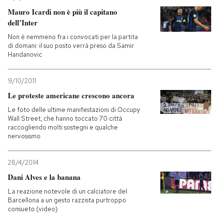
Mauro Icardi non è più il capitano
PODCAST
dell’Inter
Non è nemmeno fra i convocati per la partita
di domani: il suo posto verrà preso da Samir
NEWSLETTER
Handanovic
9/10/2011
I MIEI PREFERITI
Le proteste americane crescono ancora
Le foto delle ultime manifestazioni di Occupy
SHOP
Wall Street, che hanno toccato 70 città
raccogliendo molti sostegni e qualche
nervosismo
CALENDARIO
28/4/2014
Dani Alves e la banana
AREA PERSONALE
La reazione notevole di un calciatore del
Barcellona a un gesto razzista purtroppo
Entra
consueto (video)