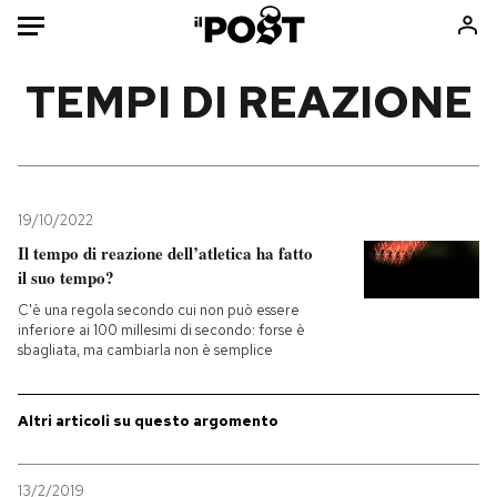
Auto
TEMPI DI REAZIONE
HOME
Italia
Moda
Mondo
Libri
19/10/2022
Politica
Consumismi
Il tempo di reazione dell’atletica ha fatto
il suo tempo?
Tecnologia
Storie/Idee
C'è una regola secondo cui non può essere
Internet
Ok Boomer!
inferiore ai 100 millesimi di secondo: forse è
Scienza
Media
sbagliata, ma cambiarla non è semplice
Cultura
Europa
Economia
Altrecose
Altri articoli su questo argomento
Sport
Mondiali calcio 2026
13/2/2019