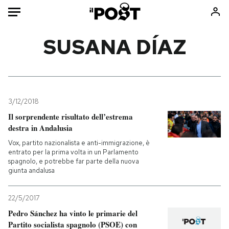
Auto
SUSANA DÍAZ
HOME
Italia
Moda
Mondo
Libri
3/12/2018
Politica
Consumismi
Il sorprendente risultato dell’estrema
destra in Andalusia
Tecnologia
Storie/Idee
Vox, partito nazionalista e anti-immigrazione, è
Internet
Ok Boomer!
entrato per la prima volta in un Parlamento
Scienza
Media
spagnolo, e potrebbe far parte della nuova
giunta andalusa
Cultura
Europa
Economia
Altrecose
22/5/2017
Sport
Mondiali calcio 2026
Pedro Sánchez ha vinto le primarie del
Partito socialista spagnolo (PSOE) con