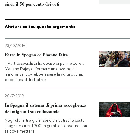
circa il 50 per cento dei voti
PODCAST
Altri articoli su questo argomento
NEWSLETTER
23/10/2016
I MIEI PREFERITI
Forse in Spagna ce l’hanno fatta
Il Partito socialista ha deciso di permettere a
Mariano Rajoy di formare un governo di
SHOP
minoranza: dovrebbe essere la volta buona,
dopo mesi di trattative
CALENDARIO
26/7/2018
In Spagna il sistema di prima accoglienza
dei migranti sta collassando
AREA PERSONALE
Negli ultimi tre giorni sono arrivati sulle coste
Entra
spagnole circa 1.300 migranti e il governo non
sa dove metterli