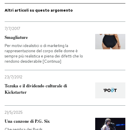
Altri articoli su questo argomento
PODCAST
7/7/2017
NEWSLETTER
Smagliature
Per motivi idealistici o di marketing la
I MIEI PREFERITI
rappresentazione del corpo delle donne è
sempre più realistica e piena dei difetti che lo
rendono desiderabile [Continua]
SHOP
23/7/2012
Tezuka e il dividendo culturale di
CALENDARIO
Kickstarter
AREA PERSONALE
21/5/2025
Entra
Una canzone di P.G. Six
Che sembra dei Byrds