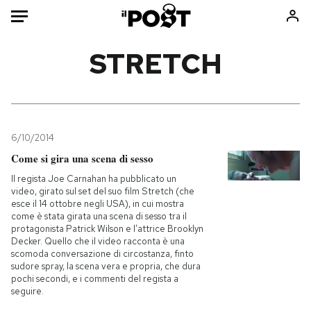
Auto
STRETCH
HOME
Italia
Moda
Mondo
Libri
6/10/2014
Politica
Consumismi
Come si gira una scena di sesso
Tecnologia
Storie/Idee
Il regista Joe Carnahan ha pubblicato un
video, girato sul set del suo film Stretch (che
Internet
Ok Boomer!
esce il 14 ottobre negli USA), in cui mostra
Scienza
Media
come è stata girata una scena di sesso tra il
protagonista Patrick Wilson e l’attrice Brooklyn
Cultura
Europa
Decker. Quello che il video racconta è una
scomoda conversazione di circostanza, finto
Economia
Altrecose
sudore spray, la scena vera e propria, che dura
Sport
Mondiali calcio 2026
pochi secondi, e i commenti del regista a
seguire.