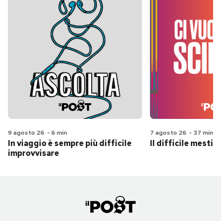
9 agosto 26
-
6 min
7 agosto 26
-
37 min
In viaggio è sempre più difficile
Il difficile mestie
improvvisare