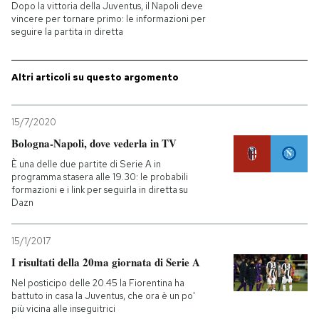
Dopo la vittoria della Juventus, il Napoli deve
vincere per tornare primo: le informazioni per
PODCAST
seguire la partita in diretta
NEWSLETTER
Altri articoli su questo argomento
15/7/2020
I MIEI PREFERITI
Bologna-Napoli, dove vederla in TV
È una delle due partite di Serie A in
SHOP
programma stasera alle 19.30: le probabili
formazioni e i link per seguirla in diretta su
Dazn
CALENDARIO
15/1/2017
I risultati della 20ma giornata di Serie A
AREA PERSONALE
Nel posticipo delle 20.45 la Fiorentina ha
Entra
battuto in casa la Juventus, che ora è un po'
più vicina alle inseguitrici