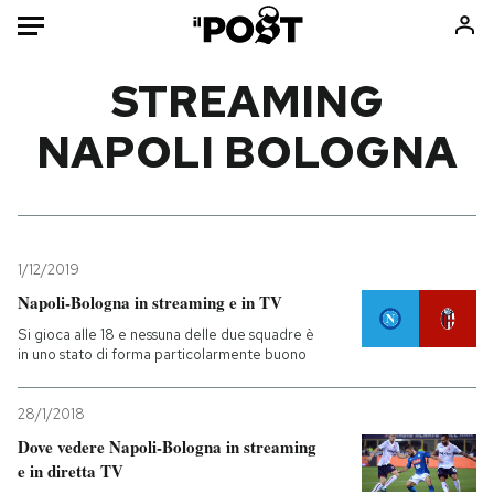
Auto
STREAMING
NAPOLI BOLOGNA
HOME
Italia
Moda
Mondo
Libri
Politica
Consumismi
1/12/2019
Tecnologia
Storie/Idee
Napoli-Bologna in streaming e in TV
Internet
Ok Boomer!
Si gioca alle 18 e nessuna delle due squadre è
Scienza
Media
in uno stato di forma particolarmente buono
Cultura
Europa
Economia
Altrecose
28/1/2018
Sport
Mondiali calcio 2026
Dove vedere Napoli-Bologna in streaming
e in diretta TV