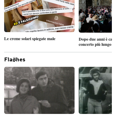
Le creme solari spiegate male
Dopo due anni è camb
concerto più lungo d
Fla
hes