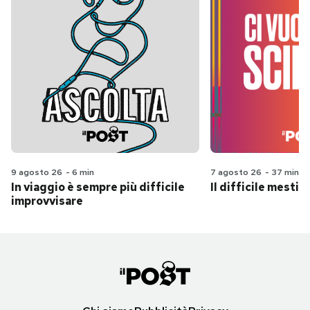
9 agosto 26
-
6 min
7 agosto 26
-
37 min
In viaggio è sempre più difficile
Il difficile mestie
improvvisare