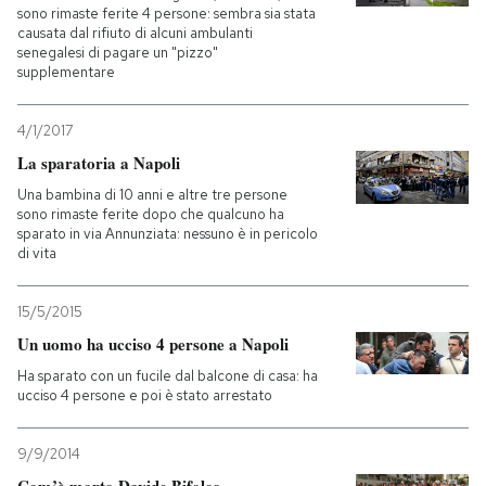
sono rimaste ferite 4 persone: sembra sia stata
causata dal rifiuto di alcuni ambulanti
PODCAST
senegalesi di pagare un "pizzo"
supplementare
NEWSLETTER
4/1/2017
La sparatoria a Napoli
I MIEI PREFERITI
Una bambina di 10 anni e altre tre persone
sono rimaste ferite dopo che qualcuno ha
sparato in via Annunziata: nessuno è in pericolo
di vita
SHOP
15/5/2015
CALENDARIO
Un uomo ha ucciso 4 persone a Napoli
Ha sparato con un fucile dal balcone di casa: ha
ucciso 4 persone e poi è stato arrestato
AREA PERSONALE
Entra
9/9/2014