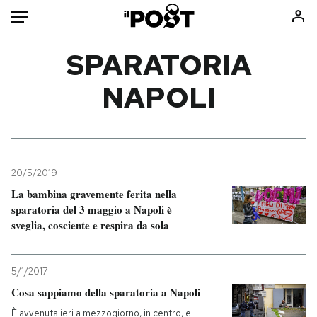
Auto
SPARATORIA
NAPOLI
HOME
Italia
Moda
Mondo
Libri
Politica
Consumismi
20/5/2019
Tecnologia
Storie/Idee
La bambina gravemente ferita nella
Internet
Ok Boomer!
sparatoria del 3 maggio a Napoli è
Scienza
Media
sveglia, cosciente e respira da sola
Cultura
Europa
Economia
Altrecose
5/1/2017
Sport
Mondiali calcio 2026
Cosa sappiamo della sparatoria a Napoli
È avvenuta ieri a mezzogiorno, in centro, e