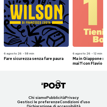
6 agosto 26
-
58 min
6 agosto 26
-
12 min
Fare sicurezza senza fare paura
Ma in Giappone n
mai?! con Flavio Pa
Chi siamo
Pubblicità
Privacy
Gestisci le preferenze
Condizioni d'uso
Dichiarazione di accessibilità