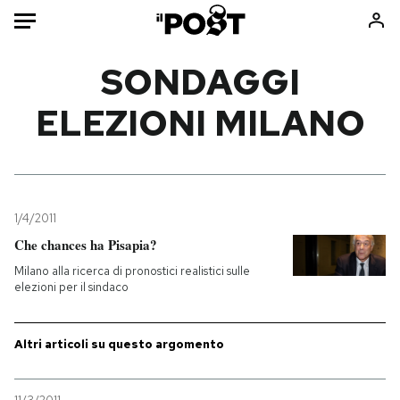
Auto
SONDAGGI
ELEZIONI MILANO
HOME
Italia
Moda
Mondo
Libri
Politica
Consumismi
1/4/2011
Tecnologia
Storie/Idee
Che chances ha Pisapia?
Internet
Ok Boomer!
Milano alla ricerca di pronostici realistici sulle
Scienza
Media
elezioni per il sindaco
Cultura
Europa
Economia
Altrecose
Altri articoli su questo argomento
Sport
Mondiali calcio 2026