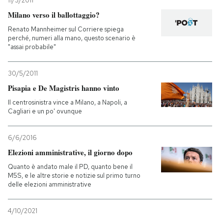
11/3/2011
Milano verso il ballottaggio?
PODCAST
Renato Mannheimer sul Corriere spiega
perché, numeri alla mano, questo scenario è
"assai probabile"
NEWSLETTER
30/5/2011
I MIEI PREFERITI
Pisapia e De Magistris hanno vinto
Il centrosinistra vince a Milano, a Napoli, a
Cagliari e un po' ovunque
SHOP
6/6/2016
CALENDARIO
Elezioni amministrative, il giorno dopo
Quanto è andato male il PD, quanto bene il
M5S, e le altre storie e notizie sul primo turno
AREA PERSONALE
delle elezioni amministrative
Entra
4/10/2021