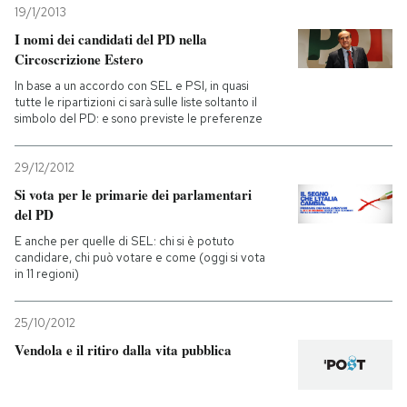
19/1/2013
PODCAST
I nomi dei candidati del PD nella
Circoscrizione Estero
In base a un accordo con SEL e PSI, in quasi
NEWSLETTER
tutte le ripartizioni ci sarà sulle liste soltanto il
simbolo del PD: e sono previste le preferenze
I MIEI PREFERITI
29/12/2012
Si vota per le primarie dei parlamentari
del PD
SHOP
E anche per quelle di SEL: chi si è potuto
candidare, chi può votare e come (oggi si vota
in 11 regioni)
CALENDARIO
25/10/2012
AREA PERSONALE
Vendola e il ritiro dalla vita pubblica
Entra