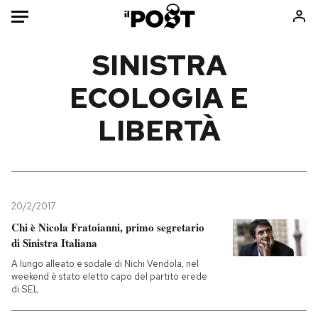
Auto
SINISTRA
ECOLOGIA E
HOME
LIBERTÀ
Italia
Moda
Mondo
Libri
Politica
Consumismi
Tecnologia
Storie/Idee
Internet
Ok Boomer!
20/2/2017
Scienza
Media
Chi è Nicola Fratoianni, primo segretario
di Sinistra Italiana
Cultura
Europa
Economia
Altrecose
A lungo alleato e sodale di Nichi Vendola, nel
weekend è stato eletto capo del partito erede
Sport
Mondiali calcio 2026
di SEL