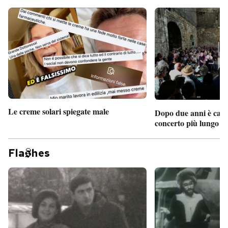
Le creme solari spiegate male
Dopo due anni è camb
concerto più lungo d
Fla
hes