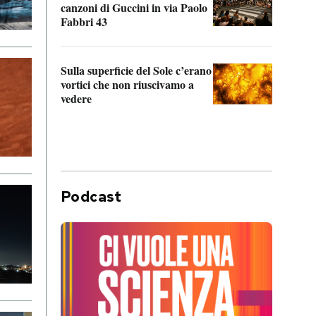
canzoni di Guccini in via Paolo
Edoar
Fabbri 43
cappi
Sulla superficie del Sole c’erano
Il fi
vortici che non riuscivamo a
facen
vedere
dentr
Podcast