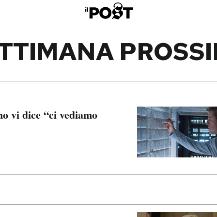
TTIMANA PROSS
o vi dice “ci vediamo