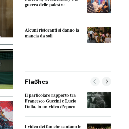
“Odis
guerra delle palestre
Che s
strum
Alcuni ristoranti si danno la
mancia da soli
Fla
hes
Il particolare rapporto tra
La ve
Francesco Guccini e Lucio
“Loco
Dalla, in un video d’epoca
Franc
I video dei fan che cantano le
Il de