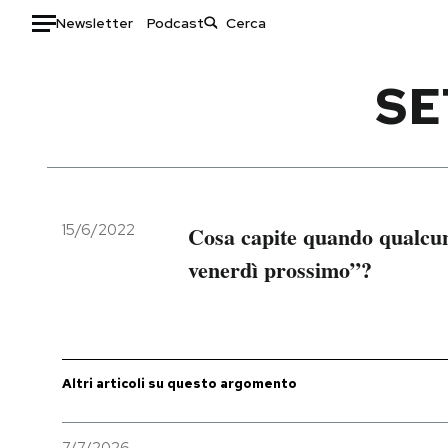
Newsletter
Podcast
Auto
SE
HOME
Italia
Moda
Mondo
Libri
Politica
Consumismi
15/6/2022
Cosa capite quando qualcun
Tecnologia
Storie/Idee
venerdì prossimo”?
Internet
Ok Boomer!
Scienza
Media
Cultura
Europa
Economia
Altrecose
Altri articoli su questo argomento
Sport
Mondiali calcio 2026