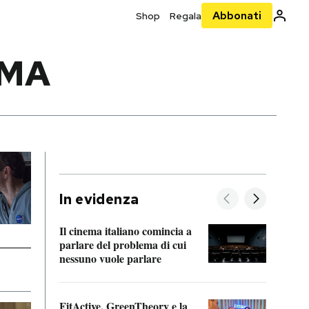
Abbonati
Shop
Regala
IMA
In evidenza
Il cinema italiano comincia a
A cos
parlare del problema di cui
nessuno vuole parlare
Cosa 
FitActive, GreenTheory e la