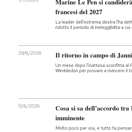
7/7/2026
Marine Le Pen si candiderà 
francesi del 2027
PODCAST
La leader dell'estrema destra l'ha det
ridotto il periodo di ineleggibilità a c
NEWSLETTER
I MIEI PREFERITI
29/6/2026
Il ritorno in campo di Jann
Un mese dopo l'inattesa sconfitta al 
SHOP
Wimbledon per provare a rivincere il 
CALENDARIO
13/6/2026
Cosa si sa dell’accordo tra 
AREA PERSONALE
imminente
Entra
Molto poco per ora, e tutto fa pensare