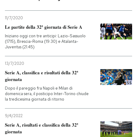
PODCAST
11/7/2020
Le partite della 32ª giornata di Serie A
NEWSLETTER
Iniziano oggi con tre anticipi: Lazio-Sassuolo
(17.15), Brescia-Roma (19.30) e Atalanta-
Juventus (21.45)
I MIEI PREFERITI
13/7/2020
Serie A, classifica e risultati della 32ª
SHOP
giornata
Dopo il pareggio fra Napoli e Milan di
CALENDARIO
domenica sera, il posticipo Inter-Torino chiude
la tredicesima giornata di ritorno
AREA PERSONALE
9/4/2022
Serie A, risultati e classifica della 32ª
Entra
giornata