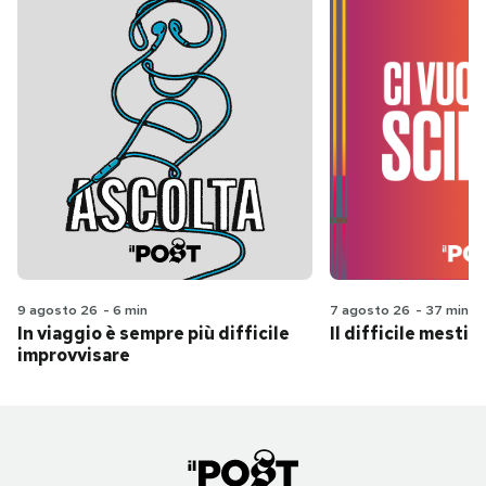
9 agosto 26
-
6 min
7 agosto 26
-
37 min
In viaggio è sempre più difficile
Il difficile mestie
improvvisare