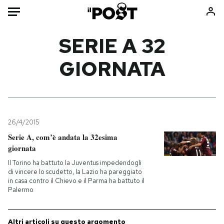
Auto
SERIE A 32
GIORNATA
HOME
Italia
Moda
Mondo
Libri
Politica
Consumismi
26/4/2015
Tecnologia
Storie/Idee
Serie A, com’è andata la 32esima
Internet
Ok Boomer!
giornata
Scienza
Media
Il Torino ha battuto la Juventus impedendogli
Cultura
Europa
di vincere lo scudetto, la Lazio ha pareggiato
in casa contro il Chievo e il Parma ha battuto il
Economia
Altrecose
Palermo
Sport
Mondiali calcio 2026
Altri articoli su questo argomento