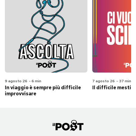
9 agosto 26
-
6 min
7 agosto 26
-
37 min
In viaggio è sempre più difficile
Il difficile mestie
improvvisare