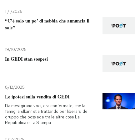
11/1/2026
PODCAST
“C’è solo un po’ di nebbia che annuncia il
sole”
NEWSLETTER
19/10/2025
I MIEI PREFERITI
In GEDI stan sospesi
SHOP
8/12/2025
CALENDARIO
Le ipotesi sulla vendita di GEDI
Da mesi girano voci, ora confermate, che la
famiglia Elkann stia trattando per liberarsi del
AREA PERSONALE
gruppo che possiede tra le altre cose La
Repubblica e La Stampa
Entra
11/12/2025