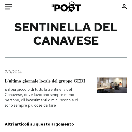
Auto
SENTINELLA DEL
CANAVESE
HOME
Italia
Moda
Mondo
Libri
Politica
Consumismi
7/3/2024
Tecnologia
Storie/Idee
L’ultimo giornale locale del gruppo GEDI
Internet
Ok Boomer!
È il più piccolo di tutti, la Sentinella del
Scienza
Media
Canavese, dove lavorano sempre meno
persone, gli investimenti diminuiscono e ci
Cultura
Europa
sono sempre più cose da fare
Economia
Altrecose
Sport
Mondiali calcio 2026
Altri articoli su questo argomento