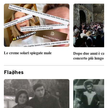
Le creme solari spiegate male
Dopo due anni è camb
concerto più lungo d
Fla
hes