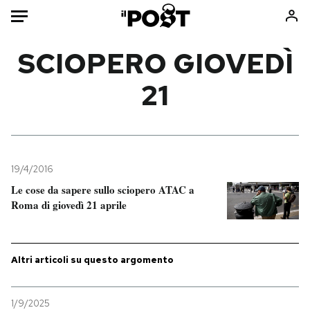
Auto
SCIOPERO GIOVEDÌ
21
HOME
Italia
Moda
Mondo
Libri
Politica
Consumismi
19/4/2016
Tecnologia
Storie/Idee
Le cose da sapere sullo sciopero ATAC a
Internet
Ok Boomer!
Roma di giovedì 21 aprile
Scienza
Media
Cultura
Europa
Economia
Altrecose
Altri articoli su questo argomento
Sport
Mondiali calcio 2026
1/9/2025