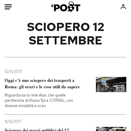
Auto
SCIOPERO 12
SETTEMBRE
HOME
Italia
Moda
Mondo
Libri
Politica
Consumismi
12/9/2017
Tecnologia
Storie/Idee
Oggi c’è uno sciopero dei trasporti a
Internet
Ok Boomer!
Roma: gli orari e le cose utili da sapere
Scienza
Media
Riguarda sia la rete Atac che quelle
Cultura
Europa
periferiche di Roma Tpl e COTRAL, con
diverse modalità e orari
Economia
Altrecose
Sport
Mondiali calcio 2026
11/9/2017
Sciopero dei mezzi pubblici del 12