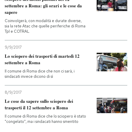
settembre a Roma: gli orari e le cose da
sapere
PODCAST
Coinvolgerà, con modalità e durate diverse,
sia la rete Atac che quelle periferiche di Roma
NEWSLETTER
Tpl e COTRAL
9/9/2017
I MIEI PREFERITI
Lo sciopero dei trasporti di martedì 12
settembre a Roma
SHOP
Il comune di Roma dice che non ci sarà, i
sindacati invece dicono di sì
CALENDARIO
8/9/2017
Le cose da sapere sullo sciopero dei
trasporti il 12 settembre a Roma
AREA PERSONALE
Il comune di Roma dice che lo sciopero è stato
Entra
"congelato", ma i sindacati hanno smentito