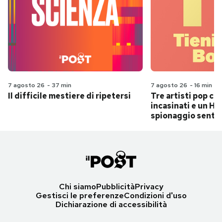
7 agosto 26
-
37 min
7 agosto 26
-
16 min
Il difficile mestiere di ripetersi
Tre artisti pop ch
incasinati e un Hit
spionaggio senti
Chi siamo
Pubblicità
Privacy
Gestisci le preferenze
Condizioni d'uso
Dichiarazione di accessibilità