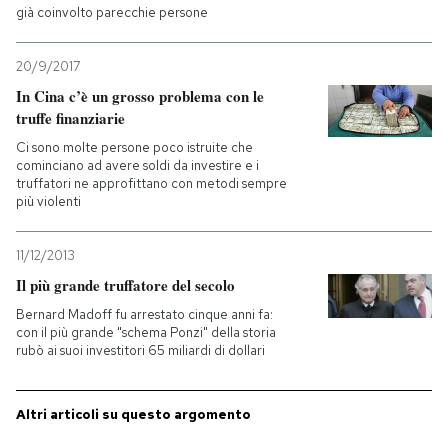
già coinvolto parecchie persone
PODCAST
20/9/2017
In Cina c’è un grosso problema con le
NEWSLETTER
truffe finanziarie
Ci sono molte persone poco istruite che
cominciano ad avere soldi da investire e i
I MIEI PREFERITI
truffatori ne approfittano con metodi sempre
più violenti
SHOP
11/12/2013
Il più grande truffatore del secolo
CALENDARIO
Bernard Madoff fu arrestato cinque anni fa:
con il più grande "schema Ponzi" della storia
rubò ai suoi investitori 65 miliardi di dollari
AREA PERSONALE
Entra
Altri articoli su questo argomento