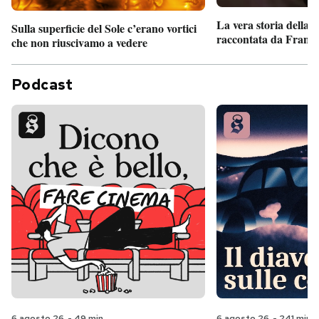
La vera storia della
Sulla superficie del Sole c’erano vortici
raccontata da France
che non riuscivamo a vedere
Podcast
6 agosto 26
-
49 min
6 agosto 26
-
241 min