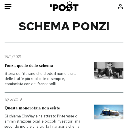
Auto
SCHEMA PONZI
HOME
Italia
Moda
Mondo
Libri
15/4/2021
Politica
Consumismi
Ponzi, quello dello schema
Tecnologia
Storie/Idee
Storia dell'italiano che diede il nome a una
delle truffe più replicate di sempre,
Internet
Ok Boomer!
cominciata con dei francobolli
Scienza
Media
Cultura
Europa
12/6/2019
Economia
Altrecose
Questa monorotaia non esiste
Sport
Mondiali calcio 2026
Si chiama SkyWay e ha attirato l'interesse di
amministrazioni locali e piccoli investitori, ma
secondo molti è una truffa finanziaria che ha