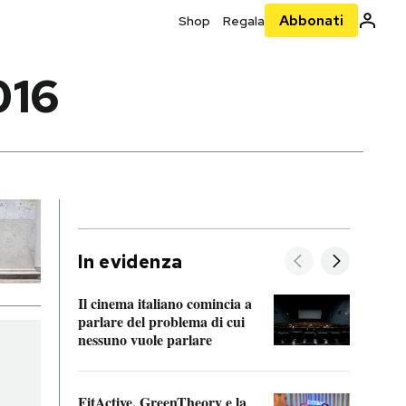
Abbonati
Shop
Regala
016
In evidenza
Il cinema italiano comincia a
A cos
parlare del problema di cui
nessuno vuole parlare
Cosa 
FitActive, GreenTheory e la