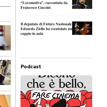
“Locomotiva”, raccontata da
inseg
Francesco Guccini
Khers
Il deputato di Futuro Nazionale
La pl
Edoardo Ziello ha sventolato un
da P
cappio in aula
Podcast