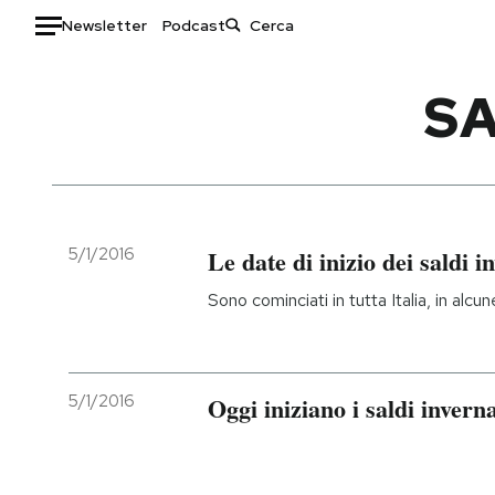
Newsletter
Podcast
Auto
SA
HOME
Italia
Moda
Mondo
Libri
Politica
Consumismi
5/1/2016
Le date di inizio dei saldi i
Tecnologia
Storie/Idee
Sono cominciati in tutta Italia, in alcu
Internet
Ok Boomer!
Scienza
Media
Cultura
Europa
5/1/2016
Oggi iniziano i saldi invernal
Economia
Altrecose
Sport
Mondiali calcio 2026