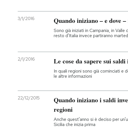
PODCAST
3/1/2016
Quando iniziano – e dove – i
Sono già iniziati in Campania, in Valle d'
NEWSLETTER
resto d'Italia invece partiranno marted
I MIEI PREFERITI
2/1/2016
Le cose da sapere sui saldi 
SHOP
In quali regioni sono già cominciati e 
le altre informazioni
CALENDARIO
22/12/2015
Quando iniziano i saldi inver
AREA PERSONALE
regioni
Entra
Anche quest'anno si è deciso per un'uni
Sicilia che inizia prima