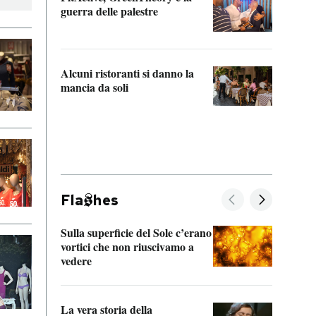
“Odis
guerra delle palestre
Che s
strum
Alcuni ristoranti si danno la
mancia da soli
Fla
hes
Sulla superficie del Sole c’erano
Il fi
vortici che non riuscivamo a
facen
vedere
dentr
La vera storia della
Il vi