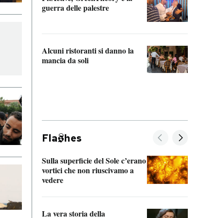
“Odis
guerra delle palestre
Che s
strum
Alcuni ristoranti si danno la
mancia da soli
Fla
hes
Sulla superficie del Sole c’erano
Il fi
vortici che non riuscivamo a
facen
vedere
dentr
La vera storia della
Il vi