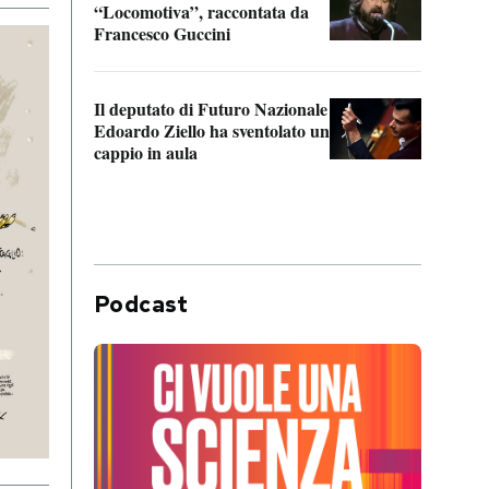
“Locomotiva”, raccontata da
inseg
Francesco Guccini
Khers
Il deputato di Futuro Nazionale
La pl
Edoardo Ziello ha sventolato un
da P
cappio in aula
Podcast