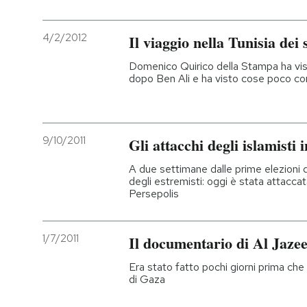
PODCAST
4/2/2012
Il viaggio nella Tunisia dei s
Domenico Quirico della Stampa ha visi
NEWSLETTER
dopo Ben Ali e ha visto cose poco co
I MIEI PREFERITI
9/10/2011
Gli attacchi degli islamisti 
SHOP
A due settimane dalle prime elezioni 
degli estremisti: oggi è stata attacc
Persepolis
CALENDARIO
1/7/2011
Il documentario di Al Jazee
AREA PERSONALE
Era stato fatto pochi giorni prima che 
di Gaza
Entra