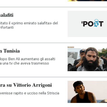
alafiti
tato il «primo emirato salafita» del
nfortanti
in Tunisia
dopo Ben Ali aumentano gli assalti
ata una tv che aveva trasmesso
ra su Vittorio Arrigoni
venisse rapito e ucciso nella Striscia