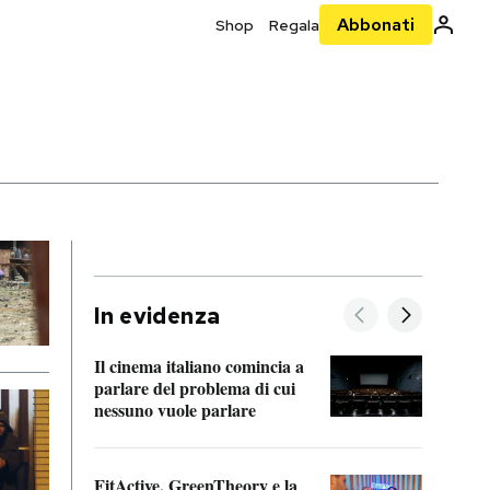
Abbonati
Shop
Regala
In evidenza
Il cinema italiano comincia a
A cos
parlare del problema di cui
nessuno vuole parlare
Cosa 
FitActive, GreenTheory e la