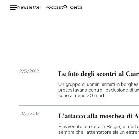
Newsletter
Podcast
Auto
HOME
Italia
Moda
Mondo
Libri
Politica
Consumismi
2/5/2012
Le foto degli scontri al Cai
Tecnologia
Storie/Idee
Un gruppo di uomini armati in borghese
Internet
Ok Boomer!
protestavano contro l'esclusione di un
sono almeno 20 morti
Scienza
Media
Cultura
Europa
13/3/2012
L’attacco alla moschea di 
Economia
Altrecose
Sport
Mondiali calcio 2026
È avvenuto ieri sera in Belgio, è morto
sembra che l'attentatore sia un estrem