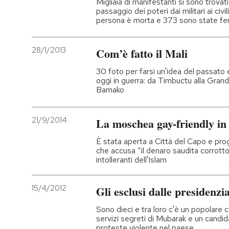
Migliaia di manifestanti si sono trovati
passaggio dei poteri dai militari ai civil
persona è morta e 373 sono state fer
28/1/2013
Com’è fatto il Mali
30 foto per farsi un'idea del passato
oggi in guerra: da Timbuctu alla Gran
Bamako
21/9/2014
La moschea gay-friendly in
È stata aperta a Città del Capo e pr
che accusa “il denaro saudita corrott
intolleranti dell'Islam
15/4/2012
Gli esclusi dalle presidenzia
Sono dieci e tra loro c'è un popolare c
servizi segreti di Mubarak e un candid
proteste violente nel paese