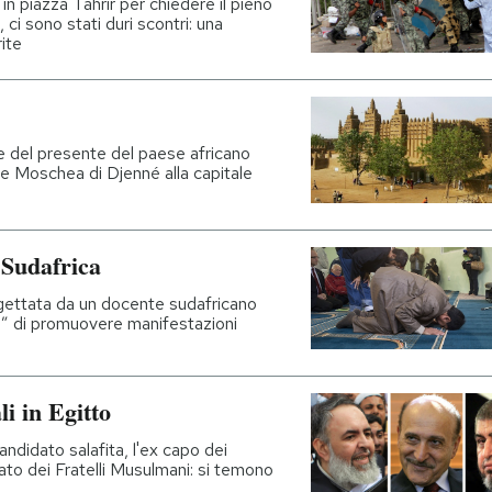
 in piazza Tahrir per chiedere il pieno
i, ci sono stati duri scontri: una
ite
 e del presente del paese africano
de Moschea di Djenné alla capitale
 Sudafrica
ogettata da un docente sudafricano
o” di promuovere manifestazioni
li in Egitto
andidato salafita, l'ex capo dei
ato dei Fratelli Musulmani: si temono