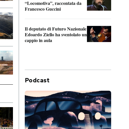
“Locomotiva”, raccontata da
inseg
Francesco Guccini
Khers
Il deputato di Futuro Nazionale
La pl
Edoardo Ziello ha sventolato un
da P
cappio in aula
Podcast