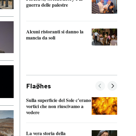
“Odis
guerra delle palestre
Che s
strum
Alcuni ristoranti si danno la
mancia da soli
Fla
hes
Sulla superficie del Sole c’erano
Il fi
vortici che non riuscivamo a
facen
vedere
dentr
La vera storia della
Il vi