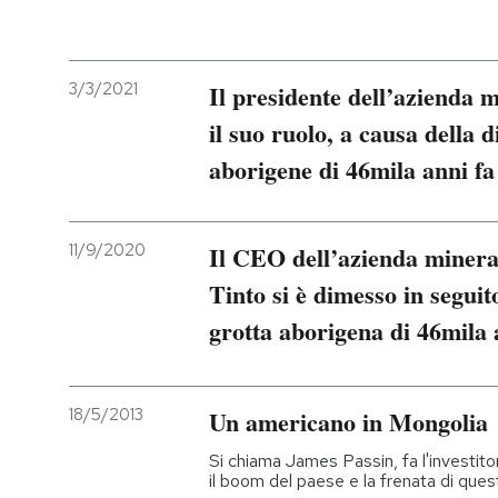
PODCAST
3/3/2021
Il presidente dell’azienda 
NEWSLETTER
il suo ruolo, a causa della 
aborigene di 46mila anni fa
I MIEI PREFERITI
11/9/2020
Il CEO dell’azienda minera
SHOP
Tinto si è dimesso in seguit
grotta aborigena di 46mila 
CALENDARIO
AREA PERSONALE
18/5/2013
Un americano in Mongolia
Entra
Si chiama James Passin, fa l'investitor
il boom del paese e la frenata di ques