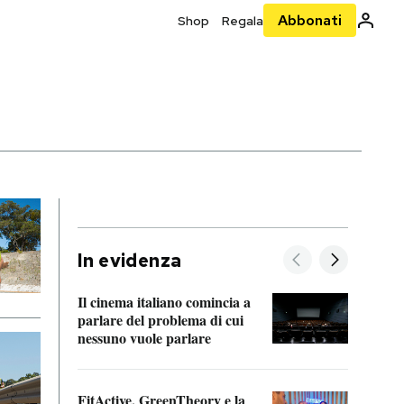
Abbonati
Shop
Regala
In evidenza
Il cinema italiano comincia a
A cos
parlare del problema di cui
nessuno vuole parlare
Cosa 
FitActive, GreenTheory e la