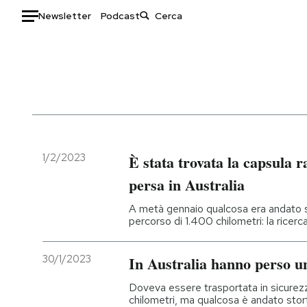
Newsletter
Podcast
Auto
HOME
Italia
Moda
Mondo
Libri
Politica
Consumismi
1/2/2023
È stata trovata la capsula r
Tecnologia
Storie/Idee
persa in Australia
Internet
Ok Boomer!
A metà gennaio qualcosa era andato s
Scienza
Media
percorso di 1.400 chilometri: la ricerc
Cultura
Europa
Economia
Altrecose
30/1/2023
In Australia hanno perso un
Sport
Mondiali calcio 2026
Doveva essere trasportata in sicurez
chilometri, ma qualcosa è andato stort