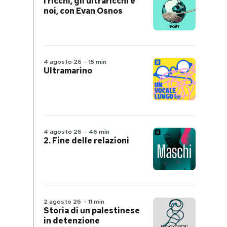
I ricchi, gli ultraricchi e
noi, con Evan Osnos
4 agosto 26
-
15 min
Ultramarino
4 agosto 26
-
46 min
2. Fine delle relazioni
2 agosto 26
-
11 min
Storia di un palestinese
in detenzione