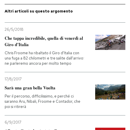
Altri articoli su questo argomento
PODCAST
26/5/2018
NEWSLETTER
Che tappa incredibile, quella di venerdì al
Giro d’Italia
I MIEI PREFERITI
Chris Froome ha ribaltato il Giro d'Italia con
una fuga a 82 chilometri e tre salite dall'arrivo:
ne parleremo ancora per molto tempo
SHOP
17/8/2017
Sarà una gran bella Vuelta
CALENDARIO
Per il percorso, difficilissimo, e perché ci
saranno Aru, Nibali, Froome e Contador, che
poi si ritirerà
AREA PERSONALE
Entra
6/9/2017