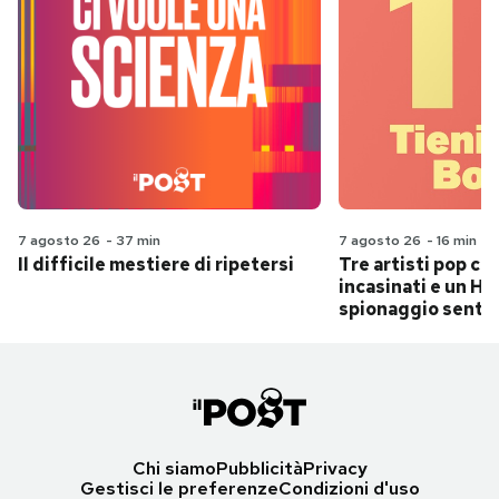
7 agosto 26
-
37 min
7 agosto 26
-
16 min
Il difficile mestiere di ripetersi
Tre artisti pop ch
incasinati e un Hit
spionaggio senti
Chi siamo
Pubblicità
Privacy
Gestisci le preferenze
Condizioni d'uso