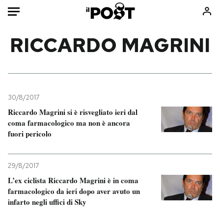
Auto
RICCARDO MAGRINI
HOME
Italia
Moda
Mondo
Libri
30/8/2017
Politica
Consumismi
Riccardo Magrini si è risvegliato ieri dal
coma farmacologico ma non è ancora
Tecnologia
Storie/Idee
fuori pericolo
Internet
Ok Boomer!
Scienza
Media
29/8/2017
Cultura
Europa
L’ex ciclista Riccardo Magrini è in coma
Economia
Altrecose
farmacologico da ieri dopo aver avuto un
Sport
Mondiali calcio 2026
infarto negli uffici di Sky