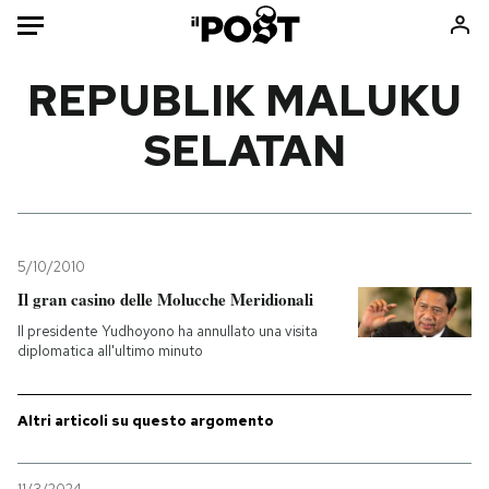
Auto
REPUBLIK MALUKU
SELATAN
HOME
Italia
Moda
Mondo
Libri
Politica
Consumismi
5/10/2010
Tecnologia
Storie/Idee
Il gran casino delle Molucche Meridionali
Internet
Ok Boomer!
Il presidente Yudhoyono ha annullato una visita
Scienza
Media
diplomatica all'ultimo minuto
Cultura
Europa
Economia
Altrecose
Altri articoli su questo argomento
Sport
Mondiali calcio 2026