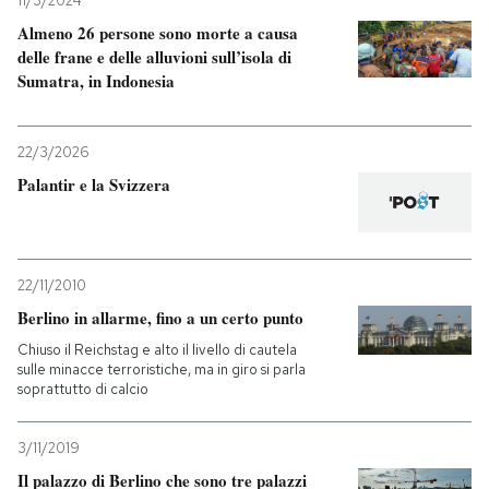
11/3/2024
Almeno 26 persone sono morte a causa
PODCAST
delle frane e delle alluvioni sull’isola di
Sumatra, in Indonesia
NEWSLETTER
22/3/2026
Palantir e la Svizzera
I MIEI PREFERITI
SHOP
22/11/2010
Berlino in allarme, fino a un certo punto
CALENDARIO
Chiuso il Reichstag e alto il livello di cautela
sulle minacce terroristiche, ma in giro si parla
soprattutto di calcio
AREA PERSONALE
3/11/2019
Entra
Il palazzo di Berlino che sono tre palazzi