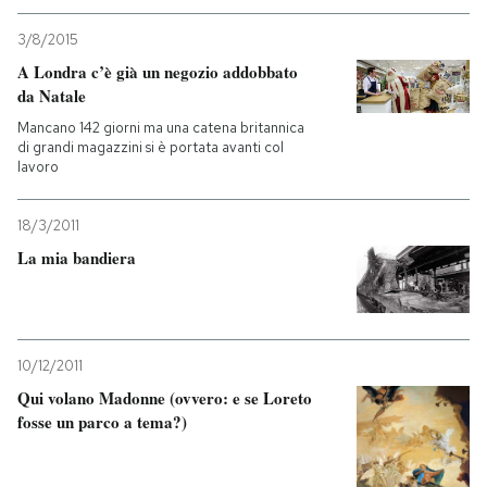
3/8/2015
PODCAST
A Londra c’è già un negozio addobbato
da Natale
NEWSLETTER
Mancano 142 giorni ma una catena britannica
di grandi magazzini si è portata avanti col
lavoro
I MIEI PREFERITI
18/3/2011
La mia bandiera
SHOP
CALENDARIO
10/12/2011
Qui volano Madonne (ovvero: e se Loreto
AREA PERSONALE
fosse un parco a tema?)
Entra