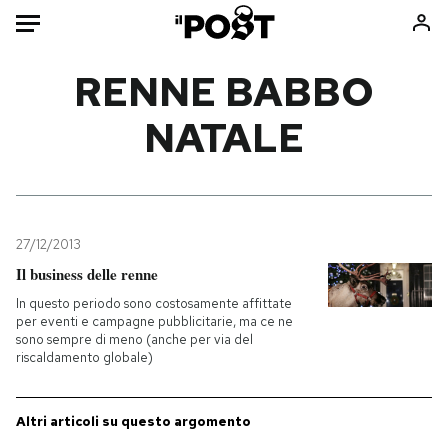
Auto
RENNE BABBO
NATALE
HOME
Italia
Moda
Mondo
Libri
Politica
Consumismi
27/12/2013
Tecnologia
Storie/Idee
Il business delle renne
Internet
Ok Boomer!
In questo periodo sono costosamente affittate
Scienza
Media
per eventi e campagne pubblicitarie, ma ce ne
sono sempre di meno (anche per via del
Cultura
Europa
riscaldamento globale)
Economia
Altrecose
Sport
Mondiali calcio 2026
Altri articoli su questo argomento